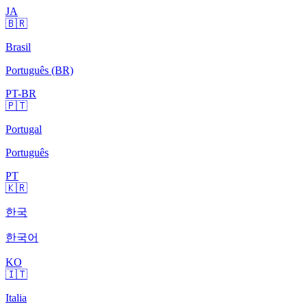
JA
🇧🇷
Brasil
Português (BR)
PT-BR
🇵🇹
Portugal
Português
PT
🇰🇷
한국
한국어
KO
🇮🇹
Italia