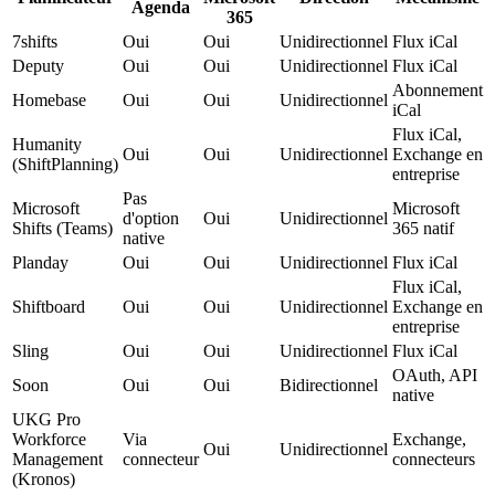
Agenda
365
7shifts
Oui
Oui
Unidirectionnel
Flux iCal
Deputy
Oui
Oui
Unidirectionnel
Flux iCal
Abonnement
Homebase
Oui
Oui
Unidirectionnel
iCal
Flux iCal,
Humanity
Oui
Oui
Unidirectionnel
Exchange en
(ShiftPlanning)
entreprise
Pas
Microsoft
Microsoft
d'option
Oui
Unidirectionnel
Shifts (Teams)
365 natif
native
Planday
Oui
Oui
Unidirectionnel
Flux iCal
Flux iCal,
Shiftboard
Oui
Oui
Unidirectionnel
Exchange en
entreprise
Sling
Oui
Oui
Unidirectionnel
Flux iCal
OAuth, API
Soon
Oui
Oui
Bidirectionnel
native
UKG Pro
Workforce
Via
Exchange,
Oui
Unidirectionnel
Management
connecteur
connecteurs
(Kronos)