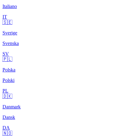
Italiano
IT
🇸🇪
Sverige
Svenska
SV
🇵🇱
Polska
Polski
PL
🇩🇰
Danmark
Dansk
DA
🇳🇴