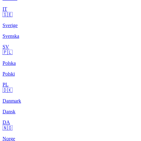
IT
🇸🇪
Sverige
Svenska
SV
🇵🇱
Polska
Polski
PL
🇩🇰
Danmark
Dansk
DA
🇳🇴
Norge