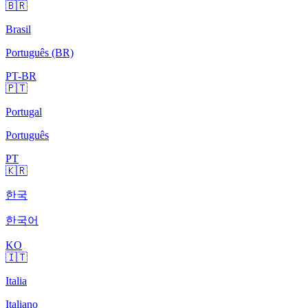
🇧🇷
Brasil
Português (BR)
PT-BR
🇵🇹
Portugal
Português
PT
🇰🇷
한국
한국어
KO
🇮🇹
Italia
Italiano