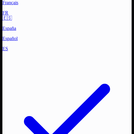
Français
FR
🇪🇸
España
Español
ES