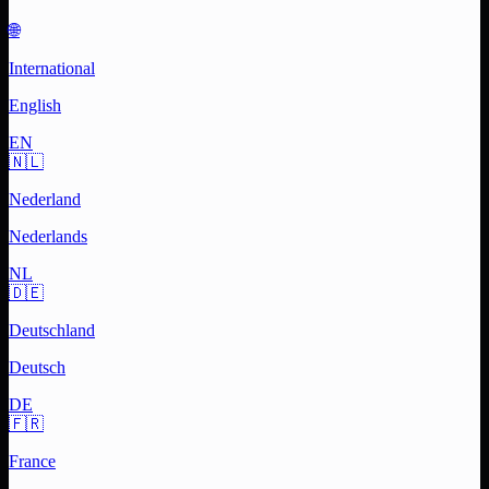
🌐
International
English
EN
🇳🇱
Nederland
Nederlands
NL
🇩🇪
Deutschland
Deutsch
DE
🇫🇷
France