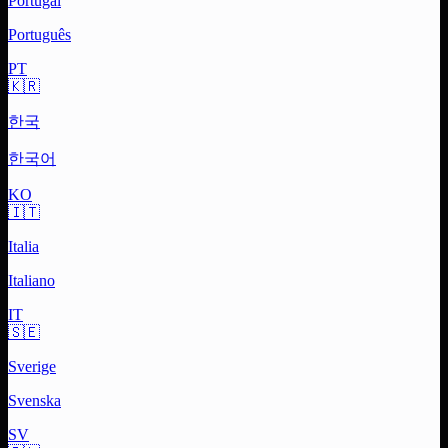
Portugal
Português
PT
🇰🇷
한국
한국어
KO
🇮🇹
Italia
Italiano
IT
🇸🇪
Sverige
Svenska
SV