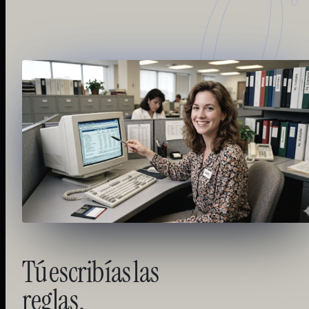
0
Tú
escribías
las
reglas.