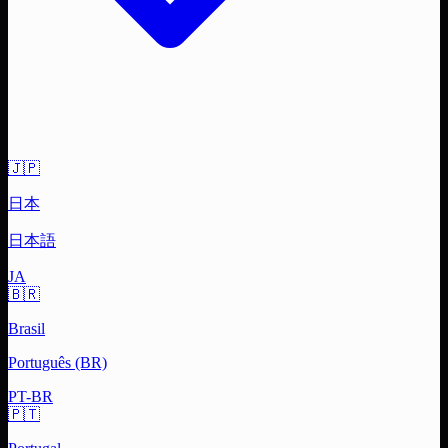
🇯🇵
日本
日本語
JA
🇧🇷
Brasil
Português (BR)
PT-BR
🇵🇹