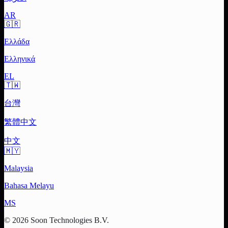
AR
🇬🇷
Ελλάδα
Ελληνικά
EL
🇹🇼
台灣
繁體中文
中文
🇲🇾
Malaysia
Bahasa Melayu
MS
© 2026 Soon Technologies B.V.