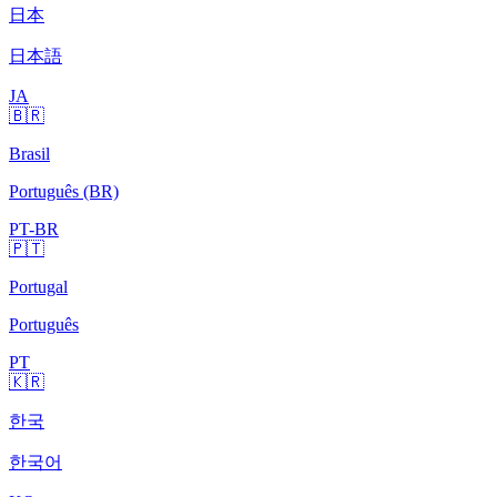
日本
日本語
JA
🇧🇷
Brasil
Português (BR)
PT-BR
🇵🇹
Portugal
Português
PT
🇰🇷
한국
한국어