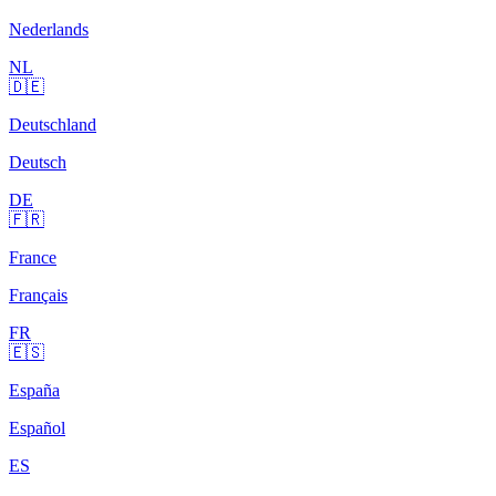
Nederlands
NL
🇩🇪
Deutschland
Deutsch
DE
🇫🇷
France
Français
FR
🇪🇸
España
Español
ES