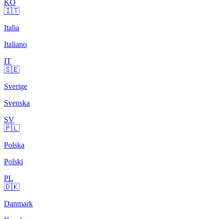
KO
🇮🇹
Italia
Italiano
IT
🇸🇪
Sverige
Svenska
SV
🇵🇱
Polska
Polski
PL
🇩🇰
Danmark