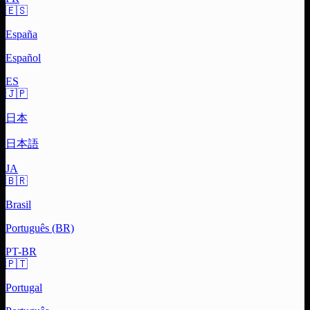
🇪🇸
España
Español
ES
🇯🇵
日本
日本語
JA
🇧🇷
Brasil
Português (BR)
PT-BR
🇵🇹
Portugal