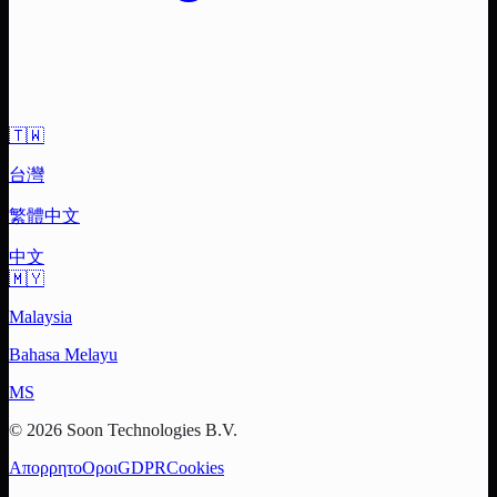
🇹🇼
台灣
繁體中文
中文
🇲🇾
Malaysia
Bahasa Melayu
MS
© 2026 Soon Technologies B.V.
Απορρητο
Οροι
GDPR
Cookies