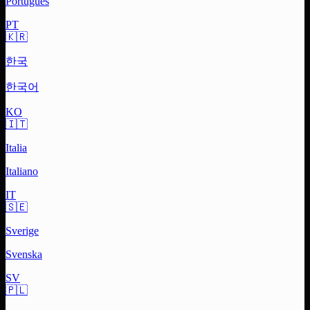
Português
PT
🇰🇷
한국
한국어
KO
🇮🇹
Italia
Italiano
IT
🇸🇪
Sverige
Svenska
SV
🇵🇱