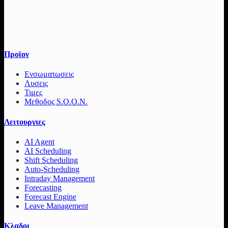
Προϊον
Ενσωματωσεις
Λυσεις
Τιμες
Μεθοδος S.O.O.N.
Λειτουργιες
AI Agent
AI Scheduling
Shift Scheduling
Auto-Scheduling
Intraday Management
Forecasting
Forecast Engine
Leave Management
Κλαδοι