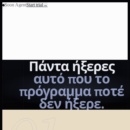
Soon Agent
Start trial
→
Πάντα ήξερες
αυτό που το
πρόγραμμα ποτέ
δεν ήξερε.