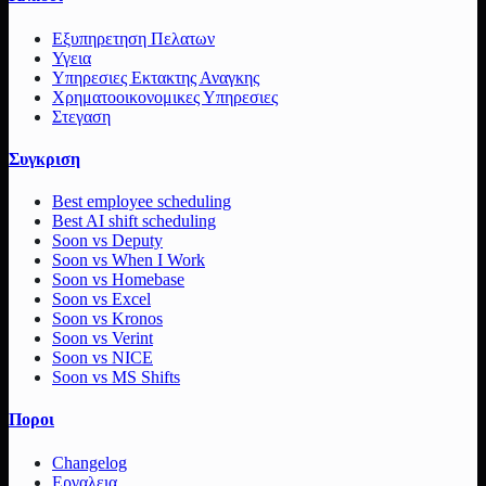
Εξυπηρετηση Πελατων
Υγεια
Υπηρεσιες Εκτακτης Αναγκης
Χρηματοοικονομικες Υπηρεσιες
Στεγαση
Συγκριση
Best employee scheduling
Best AI shift scheduling
Soon vs Deputy
Soon vs When I Work
Soon vs Homebase
Soon vs Excel
Soon vs Kronos
Soon vs Verint
Soon vs NICE
Soon vs MS Shifts
Ποροι
Changelog
Εργαλεια