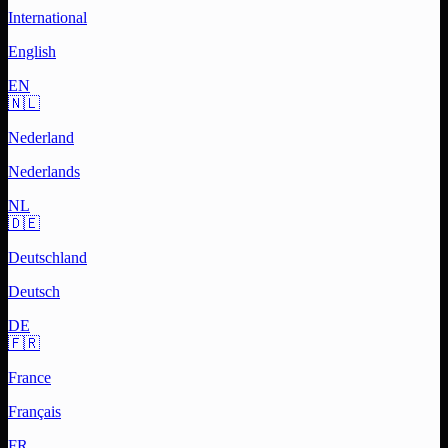
International
English
EN
🇳🇱
Nederland
Nederlands
NL
🇩🇪
Deutschland
Deutsch
DE
🇫🇷
France
Français
FR