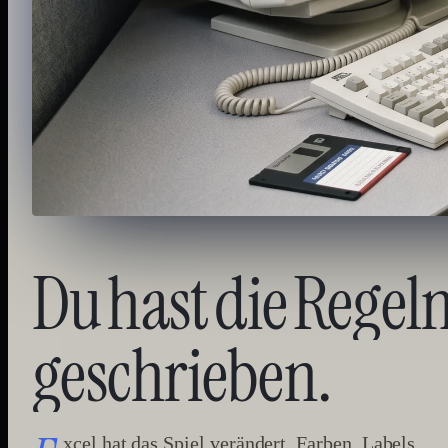
Du
hast
die
Regel
geschrieben.
xcel hat das Spiel verändert. Farben, Labels,