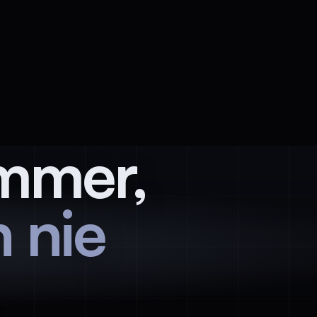
immer,
 nie