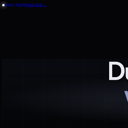
Soon Agent
Start trial
→
D