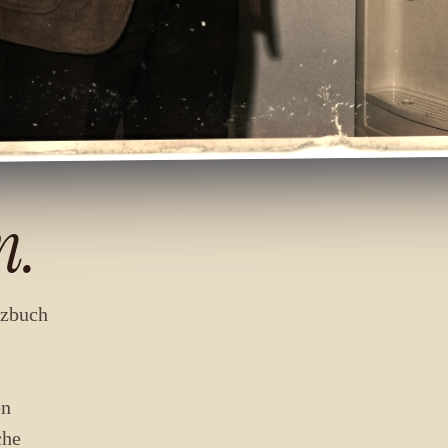
n.
izbuch
en
che