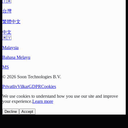
🇹🇼
台灣
繁體中文
中文
🇲🇾
Malaysia
Bahasa Melayu
MS
© 2026 Soon Technologies B.V.
Privatliv
Vilkar
GDPR
Cookies
We use cookies to understand how you use our site and improve
your experience.
Learn more
Decline
Accept