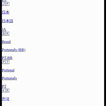
🇯🇵
日本
日本語
JA
🇧🇷
Brasil
Português (BR)
PT-BR
🇵🇹
Portugal
Português
PT
🇰🇷
한국