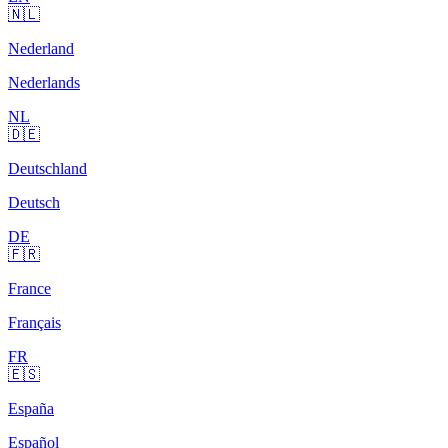
🇳🇱
Nederland
Nederlands
NL
🇩🇪
Deutschland
Deutsch
DE
🇫🇷
France
Français
FR
🇪🇸
España
Español