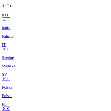
한국어
KO
🇮🇹
Italia
Italiano
IT
🇸🇪
Sverige
Svenska
SV
🇵🇱
Polska
Polski
PL
🇩🇰