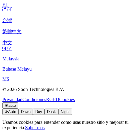
EL
🇹🇼
台灣
繁體中文
中文
🇲🇾
Malaysia
Bahasa Melayu
MS
© 2026 Soon Technologies B.V.
Privacidad
Condiciones
RGPD
Cookies
☀
auto
⟳
Auto
Dawn
Day
Dusk
Night
Usamos cookies para entender como usas nuestro sitio y mejorar tu
experiencia.
Saber mas