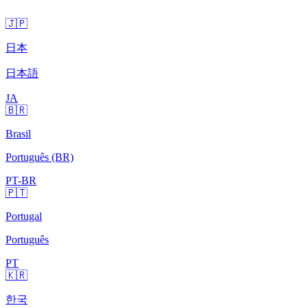
🇯🇵
日本
日本語
JA
🇧🇷
Brasil
Português (BR)
PT-BR
🇵🇹
Portugal
Português
PT
🇰🇷
한국