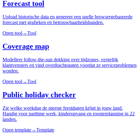
Forecast tool
Upload historische data en genereer een snelle browsergebaseerde
forecast met grafieken en betrouwbaarheidsbanden.
Open tool
→
Tool
Coverage map
Modelleer follow-the-sun dekking over tijdzones, vergelijk
klantvensters en vind overdrachtsgaten voordat ze serviceproblemen
worden.
Open tool
→
Tool
Public holiday checker
Zie welke weekdag de meeste feestdagen krijgt in jouw land.
Handig voor parttime werk, kinderopvang en roosterplanning in 22
landen.
Open template
→
Template