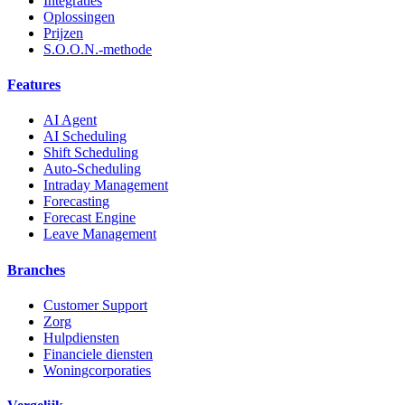
Integraties
Oplossingen
Prijzen
S.O.O.N.-methode
Features
AI Agent
AI Scheduling
Shift Scheduling
Auto-Scheduling
Intraday Management
Forecasting
Forecast Engine
Leave Management
Branches
Customer Support
Zorg
Hulpdiensten
Financiele diensten
Woningcorporaties