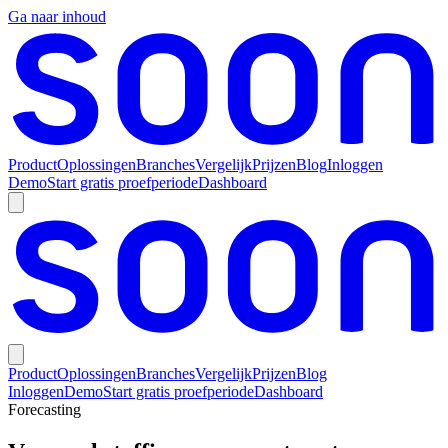
Ga naar inhoud
Product
Oplossingen
Branches
Vergelijk
Prijzen
Blog
Inloggen
Demo
Start gratis proefperiode
Dashboard
Product
Oplossingen
Branches
Vergelijk
Prijzen
Blog
Inloggen
Demo
Start gratis proefperiode
Dashboard
Forecasting