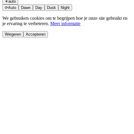
☀
auto
⟳
Auto
Dawn
Day
Dusk
Night
We gebruiken cookies om te begrijpen hoe je onze site gebruikt en
je ervaring te verbeteren.
Meer informatie
Weigeren
Accepteren