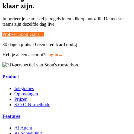
klaar zijn.
Importeer je team, stel je regels in en klik op auto-fill. De meeste
teams zijn dezelfde dag live.
Probeer Soon gratis
→
30 dagen gratis · Geen creditcard nodig
Heb je al een account?
Log in
→
Product
Integraties
Oplossingen
Prijzen
S.O.O.N.-methode
Features
AI Agent
AI Scheduling