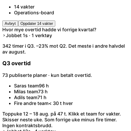
14 vakter
Operations-board
Avbryt
Oppdater 14 vakter
Hvor mye overtid hadde vi forrige kvartal?
Jobbet 1s · 1 verktøy
342 timer i Q3. –23% mot Q2. Det meste i andre halvdel
av august.
Q3 overtid
73 publiserte planer · kun betalt overtid.
Saras team
96 h
Milas team
73 h
Adils team
71 h
Fire andre team
< 30 t hver
Toppuke 12 – 18 aug. på 47 t. Klikk et team for vakter.
Skisser neste uke. Som forrige uke minus fire timer.
Ingen kontraktsbrudd.