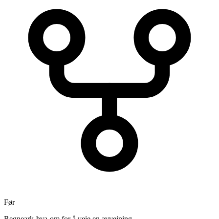
Før
Regneark-hva-om for å veie en avveining.