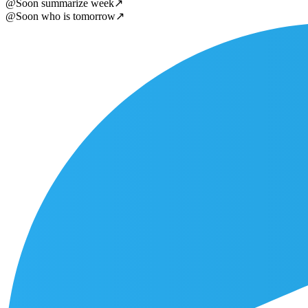
@Soon summarize week
↗
@Soon who is tomorrow
↗