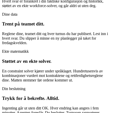
Hvert svar er forankret i din faktiske konfigurasjon og historikk,
støttet av en ekte workforce-solver, og går aldri ut uten deg.
Dine data
Trent på teamet ditt.
Reglene dine, teamet ditt og hver turnus du har publisert. Lest inn i
hvert svar. Du slipper å minne en ny planlegger på taket for
fredagskvelden.
Ekte matematikk
Støttet av en ekte solver.
En constraint solver kjører under språklaget. Hundretusenvis av
kombinasjoner vurdert mot kontraktene og rettferdighetsreglene
dine. Matten stemmer før ordene kommer ut.
Din beslutning
Trykk for å bekrefte. Alltid.
Ingenting går ut uten ditt OK. Hver endring kan angres i fem
minutter. Agenten foreslår. Du beslutter. Turnusen rapporterer