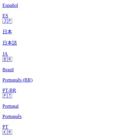
Español
ES
🇯🇵
日本
日本語
JA
🇧🇷
Brasil
Português (BR)
PT-BR
🇵🇹
Portugal
Português
PT
🇰🇷