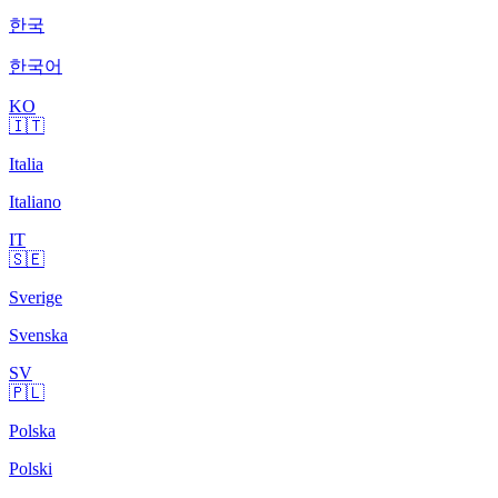
한국
한국어
KO
🇮🇹
Italia
Italiano
IT
🇸🇪
Sverige
Svenska
SV
🇵🇱
Polska
Polski