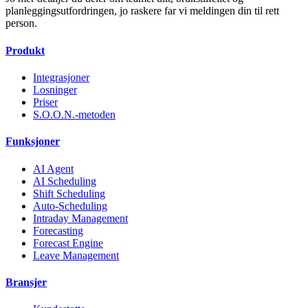
planleggingsutfordringen, jo raskere far vi meldingen din til rett
person.
Produkt
Integrasjoner
Losninger
Priser
S.O.O.N.-metoden
Funksjoner
AI Agent
AI Scheduling
Shift Scheduling
Auto-Scheduling
Intraday Management
Forecasting
Forecast Engine
Leave Management
Bransjer