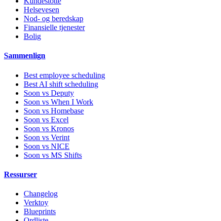
Kundestotte
Helsevesen
Nod- og beredskap
Finansielle tjenester
Bolig
Sammenlign
Best employee scheduling
Best AI shift scheduling
Soon vs Deputy
Soon vs When I Work
Soon vs Homebase
Soon vs Excel
Soon vs Kronos
Soon vs Verint
Soon vs NICE
Soon vs MS Shifts
Ressurser
Changelog
Verktoy
Blueprints
Ordliste