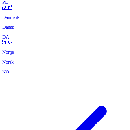
PL
🇩🇰
Danmark
Dansk
DA
🇳🇴
Norge
Norsk
NO