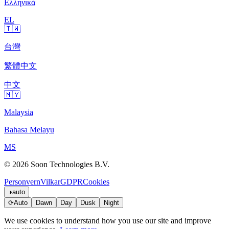
Ελληνικά
EL
🇹🇼
台灣
繁體中文
中文
🇲🇾
Malaysia
Bahasa Melayu
MS
© 2026 Soon Technologies B.V.
Personvern
Vilkar
GDPR
Cookies
◑
auto
⟳
Auto
Dawn
Day
Dusk
Night
We use cookies to understand how you use our site and improve