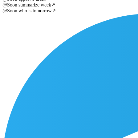
@Soon summarize week
↗
@Soon who is tomorrow
↗