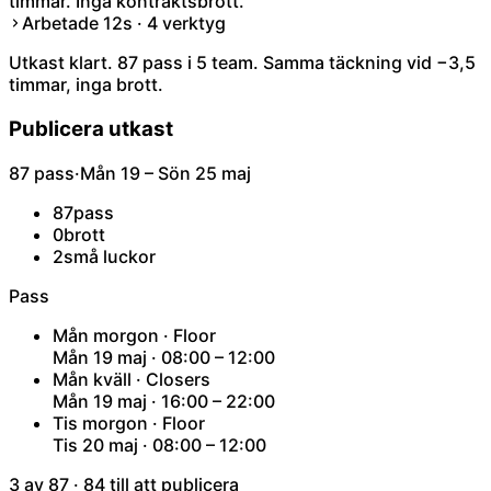
timmar. Inga kontraktsbrott.
Arbetade 12s · 4 verktyg
Utkast klart. 87 pass i 5 team. Samma täckning vid −3,5
timmar, inga brott.
Publicera utkast
87 pass
·
Mån 19 – Sön 25 maj
87
pass
0
brott
2
små luckor
Pass
Mån morgon · Floor
Mån 19 maj · 08:00 – 12:00
Mån kväll · Closers
Mån 19 maj · 16:00 – 22:00
Tis morgon · Floor
Tis 20 maj · 08:00 – 12:00
3 av 87 · 84 till att publicera