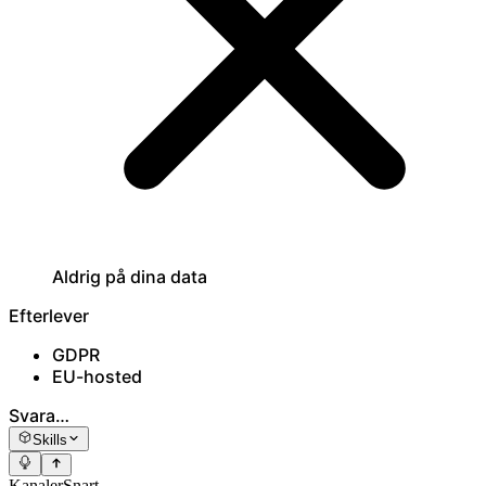
Aldrig på dina data
Efterlever
GDPR
EU-hosted
Svara…
Skills
Kanaler
Snart