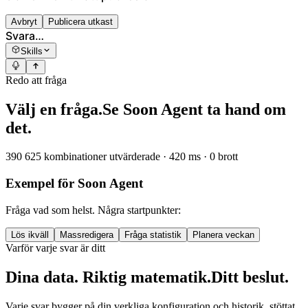
Avbryt
Publicera utkast
Svara…
Skills
Redo att fråga
Välj en fråga.
Se Soon Agent ta hand om
det.
390 625 kombinationer utvärderade · 420 ms · 0 brott
Exempel för Soon Agent
Fråga vad som helst. Några startpunkter:
Lös ikväll
Massredigera
Fråga statistik
Planera veckan
Varför varje svar är ditt
Dina data. Riktig matematik.
Ditt beslut.
Varje svar bygger på din verkliga konfiguration och historik, stöttat