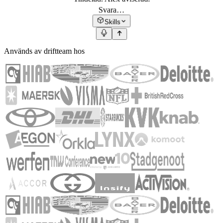
Svara…
Skills
Används av driftteam hos