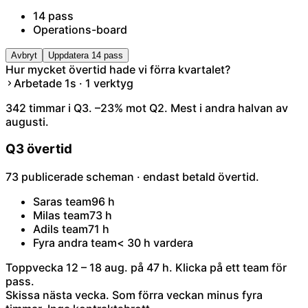
14 pass
Operations-board
Avbryt
Uppdatera 14 pass
Hur mycket övertid hade vi förra kvartalet?
Arbetade 1s · 1 verktyg
342 timmar i Q3. –23% mot Q2. Mest i andra halvan av
augusti.
Q3 övertid
73 publicerade scheman · endast betald övertid.
Saras team
96 h
Milas team
73 h
Adils team
71 h
Fyra andra team
< 30 h vardera
Toppvecka 12 – 18 aug. på 47 h. Klicka på ett team för
pass.
Skissa nästa vecka. Som förra veckan minus fyra