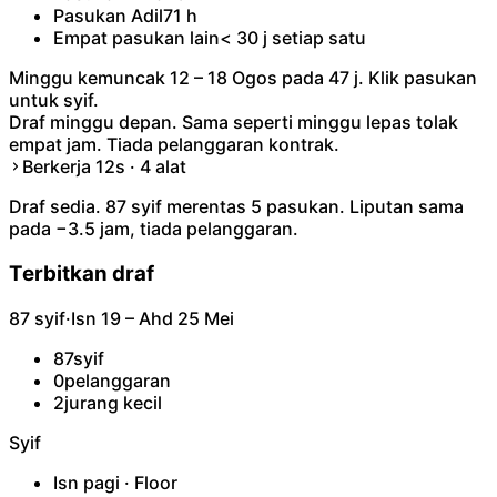
Pasukan Adil
71 h
Empat pasukan lain
< 30 j setiap satu
Minggu kemuncak 12 – 18 Ogos pada 47 j. Klik pasukan
untuk syif.
Draf minggu depan. Sama seperti minggu lepas tolak
empat jam. Tiada pelanggaran kontrak.
Berkerja 12s · 4 alat
Draf sedia. 87 syif merentas 5 pasukan. Liputan sama
pada −3.5 jam, tiada pelanggaran.
Terbitkan draf
87 syif
·
Isn 19 – Ahd 25 Mei
87
syif
0
pelanggaran
2
jurang kecil
Syif
Isn pagi · Floor