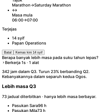
Marathon
→
Saturday Marathon
↔
Masa mula
06:00
→
07:00
Terjejas
14 syif
Papan Operations
Batal
Kemas kini 14 syif
Berapa banyak lebih masa pada suku tahun lepas?
Berkerja 1s · 1 alat
342 jam dalam Q3. Turun 23% berbanding Q2.
Kebanyakannya dalam separuh kedua Ogos.
Lebih masa Q3
73 jadual diterbitkan · hanya lebih masa berbayar.
Pasukan Sara
96 h
Pasukan Mila
73 h