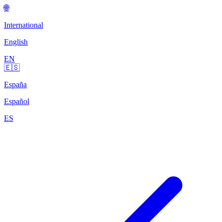
🌐
International
English
EN
🇪🇸
España
Español
ES