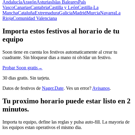
Andalucía
Aragón
Asturias
Islas Baleares
País
Vasco
Canarias
Cantabria
Castilla y León
Castilla-La
Mancha
Cataluña
Extremadura
Galicia
Madrid
Murcia
Navarra
La
Rioja
Comunidad Valenciana
Importa estos festivos al horario de tu
equipo
Soon tiene en cuenta los festivos automaticamente al crear tu
cuadrante. Sin bloquear dias a mano ni olvidar un festivo.
Probar Soon gratis
→
30 dias gratis. Sin tarjeta.
Datos de festivos de
Nager.Date
. Ves un error?
Avisanos
.
Tu proximo horario puede estar listo en 2
minutos.
Importa tu equipo, define las reglas y pulsa auto-fill. La mayoria de
los equipos estan operativos el mismo dia.