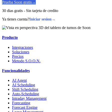
Prueba Soon gratis
→
30 dias gratis - Sin tarjeta de credito
Ya tienes cuenta?
Iniciar sesion
→
Producto
Integraciones
Soluciones
Precios
Metodo S.O.O.N.
Funcionalidades
AI Agent
AI Scheduling
Shift Scheduling
Auto-Scheduling
Intraday Management
Forecasting
Forecast Engine
Leave Management