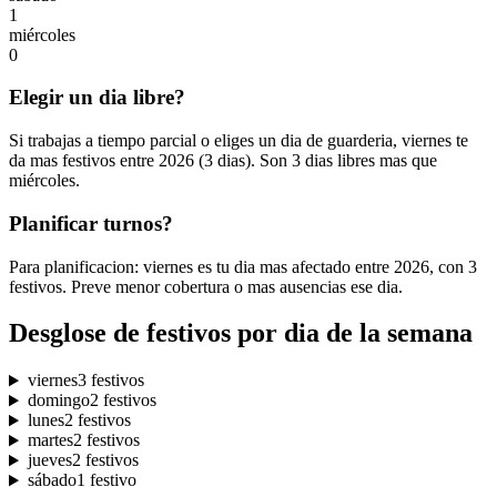
1
miércoles
0
Elegir un dia libre?
Si trabajas a tiempo parcial o eliges un dia de guarderia, viernes te
da mas festivos entre 2026 (3 dias). Son 3 dias libres mas que
miércoles.
Planificar turnos?
Para planificacion: viernes es tu dia mas afectado entre 2026, con 3
festivos. Preve menor cobertura o mas ausencias ese dia.
Desglose de festivos por dia de la semana
viernes
3 festivos
domingo
2 festivos
lunes
2 festivos
martes
2 festivos
jueves
2 festivos
sábado
1 festivo