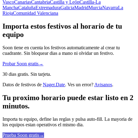
Vasco
Canarias
Cantabria
Castilla y León
Castilla-La
Mancha
Cataluña
Extremadura
Galicia
Madrid
Murcia
Navarra
La
Rioja
Comunidad Valenciana
Importa estos festivos al horario de tu
equipo
Soon tiene en cuenta los festivos automaticamente al crear tu
cuadrante. Sin bloquear dias a mano ni olvidar un festivo.
Probar Soon gratis
→
30 dias gratis. Sin tarjeta.
Datos de festivos de
Nager.Date
. Ves un error?
Avisanos
.
Tu proximo horario puede estar listo en 2
minutos.
Importa tu equipo, define las reglas y pulsa auto-fill. La mayoria de
los equipos estan operativos el mismo dia.
Prueba Soon gratis
→