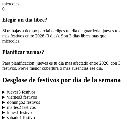
miércoles
0
Elegir un dia libre?
Si trabajas a tiempo parcial o eliges un dia de guarderia, jueves te da
mas festivos entre 2026 (3 dias). Son 3 dias libres mas que
miércoles.
Planificar turnos?
Para planificacion: jueves es tu dia mas afectado entre 2026, con 3
festivos. Preve menor cobertura o mas ausencias ese dia.
Desglose de festivos por dia de la semana
jueves
3 festivos
viernes
3 festivos
domingo
2 festivos
martes
2 festivos
lunes
1 festivo
sábado
1 festivo