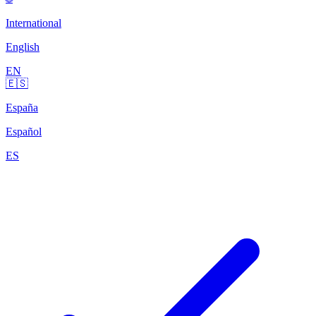
International
English
EN
🇪🇸
España
Español
ES