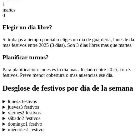
1
martes
0
Elegir un dia libre?
Si trabajas a tiempo parcial o eliges un dia de guarderia, lunes te da
mas festivos entre 2025 (3 dias). Son 3 dias libres mas que martes.
Planificar turnos?
Para planificacion: lunes es tu dia mas afectado entre 2025, con 3
festivos. Preve menor cobertura o mas ausencias ese dia.
Desglose de festivos por dia de la semana
lunes
3 festivos
jueves
3 festivos
viernes
2 festivos
sábado
2 festivos
domingo
1 festivo
miércoles
1 festivo