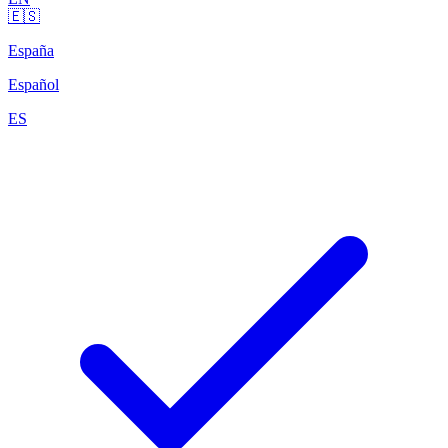
🇪🇸
España
Español
ES