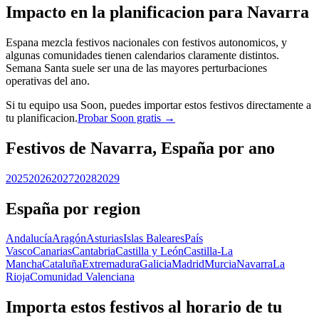
Impacto en la planificacion para Navarra
Espana mezcla festivos nacionales con festivos autonomicos, y
algunas comunidades tienen calendarios claramente distintos.
Semana Santa suele ser una de las mayores perturbaciones
operativas del ano.
Si tu equipo usa Soon, puedes importar estos festivos directamente a
tu planificacion.
Probar Soon gratis →
Festivos de Navarra, España por ano
2025
2026
2027
2028
2029
España por region
Andalucía
Aragón
Asturias
Islas Baleares
País
Vasco
Canarias
Cantabria
Castilla y León
Castilla-La
Mancha
Cataluña
Extremadura
Galicia
Madrid
Murcia
Navarra
La
Rioja
Comunidad Valenciana
Importa estos festivos al horario de tu