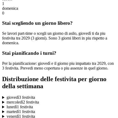
1
domenica
0
Stai scegliendo un giorno libero?
Se lavori part-time o scegli un giorno di asilo, giovedì ti da piu
festivita tra 2029 (3 giorni). Sono 3 giorni liberi in piu rispetto a
domenica.
Stai pianificando i turni?
Per la pianificazione: giovedì e il giorno piu impattato tra 2029, con
3 festivita. Prevedi meno copertura o piu assenze in quel giorno.
Distribuzione delle festivita per giorno
della settimana
giovedì
3 festivita
mercoledì
2 festivita
lunedì
1 festivita
martedì
1 festivita
venerdì
1 festivita