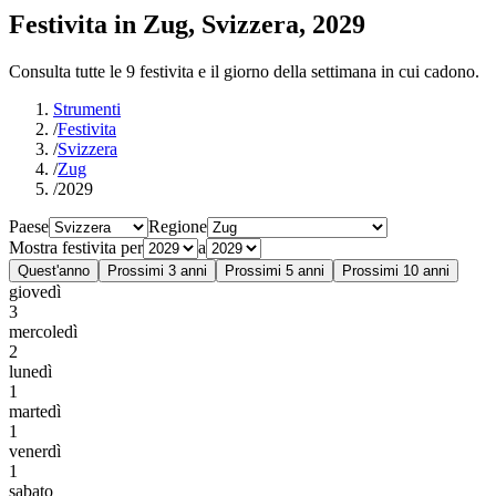
Festivita in Zug, Svizzera, 2029
Consulta tutte le 9 festivita e il giorno della settimana in cui cadono.
Strumenti
/
Festivita
/
Svizzera
/
Zug
/
2029
Paese
Regione
Mostra festivita per
a
Quest'anno
Prossimi 3 anni
Prossimi 5 anni
Prossimi 10 anni
giovedì
3
mercoledì
2
lunedì
1
martedì
1
venerdì
1
sabato