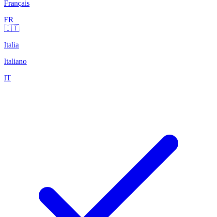
Français
FR
🇮🇹
Italia
Italiano
IT