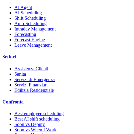
AI Agent
AI Scheduling
Shift Scheduling
Auto-Scheduling
Intraday Management
Forecasting
Forecast Engine
Leave Management
Settori
Assistenza Clienti
Sanita
Servizi di Emergenza
Servizi Finanziari
Edilizia Residenziale
Confronta
Best employee scheduling
Best AI shift scheduling
Soon vs Deputy
Soon vs When I Work