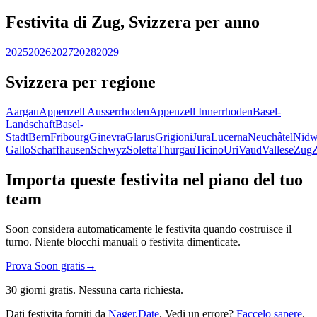
Festivita di Zug, Svizzera per anno
2025
2026
2027
2028
2029
Svizzera per regione
Aargau
Appenzell Ausserrhoden
Appenzell Innerrhoden
Basel-
Landschaft
Basel-
Stadt
Bern
Fribourg
Ginevra
Glarus
Grigioni
Jura
Lucerna
Neuchâtel
Nidw
Gallo
Schaffhausen
Schwyz
Soletta
Thurgau
Ticino
Uri
Vaud
Vallese
Zug
Importa queste festivita nel piano del tuo
team
Soon considera automaticamente le festivita quando costruisce il
turno. Niente blocchi manuali o festivita dimenticate.
Prova Soon gratis
→
30 giorni gratis. Nessuna carta richiesta.
Dati festivita forniti da
Nager.Date
. Vedi un errore?
Faccelo sapere
.