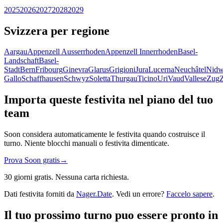
2025
2026
2027
2028
2029
Svizzera per regione
Aargau
Appenzell Ausserrhoden
Appenzell Innerrhoden
Basel-
Landschaft
Basel-
Stadt
Bern
Fribourg
Ginevra
Glarus
Grigioni
Jura
Lucerna
Neuchâtel
Nidw
Gallo
Schaffhausen
Schwyz
Soletta
Thurgau
Ticino
Uri
Vaud
Vallese
Zug
Importa queste festivita nel piano del tuo
team
Soon considera automaticamente le festivita quando costruisce il
turno. Niente blocchi manuali o festivita dimenticate.
Prova Soon gratis
→
30 giorni gratis. Nessuna carta richiesta.
Dati festivita forniti da
Nager.Date
. Vedi un errore?
Faccelo sapere
.
Il tuo prossimo turno puo essere pronto in