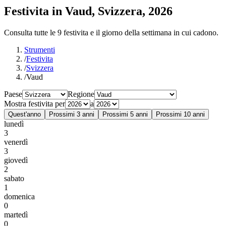
Festivita in Vaud, Svizzera, 2026
Consulta tutte le 9 festivita e il giorno della settimana in cui cadono.
Strumenti
/
Festivita
/
Svizzera
/
Vaud
Paese
Regione
Mostra festivita per
a
Quest'anno
Prossimi 3 anni
Prossimi 5 anni
Prossimi 10 anni
lunedì
3
venerdì
3
giovedì
2
sabato
1
domenica
0
martedì
0