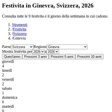
Festivita in Ginevra, Svizzera, 2026
Consulta tutte le 9 festivita e il giorno della settimana in cui cadono.
Strumenti
/
Festivita
/
Svizzera
/
Ginevra
Paese
Regione
Mostra festivita per
a
Quest'anno
Prossimi 3 anni
Prossimi 5 anni
Prossimi 10 anni
giovedì
4
lunedì
2
venerdì
2
sabato
1
domenica
0
martedì
0