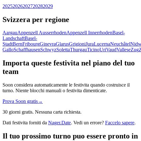
2025
2026
2027
2028
2029
Svizzera per regione
Aargau
Appenzell Ausserrhoden
Appenzell Innerrhoden
Basel-
Landschaft
Basel-
Stadt
Bern
Fribourg
Ginevra
Glarus
Grigioni
Jura
Lucerna
Neuchâtel
Nidw
Gallo
Schaffhausen
Schwyz
Soletta
Thurgau
Ticino
Uri
Vaud
Vallese
Zug
Importa queste festivita nel piano del tuo
team
Soon considera automaticamente le festivita quando costruisce il
turno. Niente blocchi manuali o festivita dimenticate.
Prova Soon gratis
→
30 giorni gratis. Nessuna carta richiesta.
Dati festivita forniti da
Nager.Date
. Vedi un errore?
Faccelo sapere
.
Il tuo prossimo turno puo essere pronto in