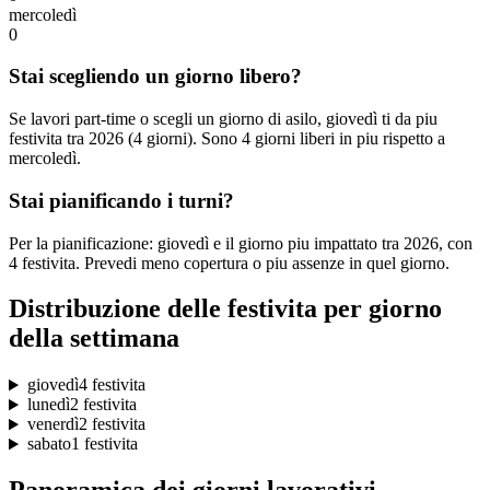
mercoledì
0
Stai scegliendo un giorno libero?
Se lavori part-time o scegli un giorno di asilo, giovedì ti da piu
festivita tra 2026 (4 giorni). Sono 4 giorni liberi in piu rispetto a
mercoledì.
Stai pianificando i turni?
Per la pianificazione: giovedì e il giorno piu impattato tra 2026, con
4 festivita. Prevedi meno copertura o piu assenze in quel giorno.
Distribuzione delle festivita per giorno
della settimana
giovedì
4 festivita
lunedì
2 festivita
venerdì
2 festivita
sabato
1 festivita