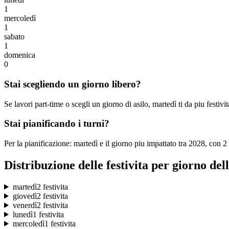
1
mercoledì
1
sabato
1
domenica
0
Stai scegliendo un giorno libero?
Se lavori part-time o scegli un giorno di asilo, martedì ti da piu festivi
Stai pianificando i turni?
Per la pianificazione: martedì e il giorno piu impattato tra 2028, con 2
Distribuzione delle festivita per giorno del
martedì
2 festivita
giovedì
2 festivita
venerdì
2 festivita
lunedì
1 festivita
mercoledì
1 festivita