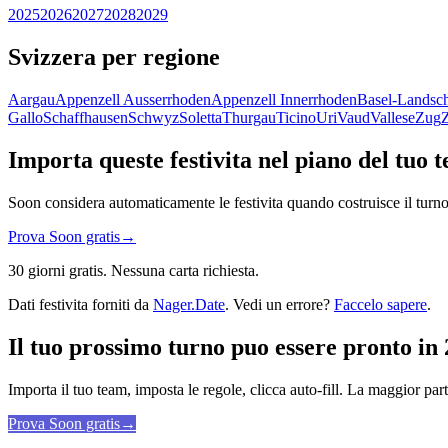
2025
2026
2027
2028
2029
Svizzera per regione
Aargau
Appenzell Ausserrhoden
Appenzell Innerrhoden
Basel-Landsch
Gallo
Schaffhausen
Schwyz
Soletta
Thurgau
Ticino
Uri
Vaud
Vallese
Zug
Importa queste festivita nel piano del tuo 
Soon considera automaticamente le festivita quando costruisce il turno
Prova Soon gratis
→
30 giorni gratis. Nessuna carta richiesta.
Dati festivita forniti da
Nager.Date
. Vedi un errore?
Faccelo sapere
.
Il tuo prossimo turno puo essere pronto in 
Importa il tuo team, imposta le regole, clicca auto-fill. La maggior par
Prova Soon gratis
→