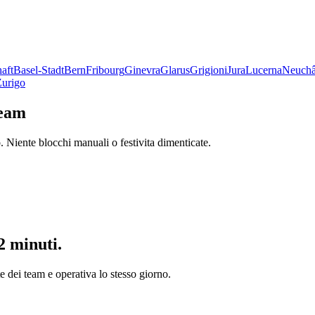
aft
Basel-Stadt
Bern
Fribourg
Ginevra
Glarus
Grigioni
Jura
Lucerna
Neuchâ
Zurigo
team
. Niente blocchi manuali o festivita dimenticate.
2 minuti.
te dei team e operativa lo stesso giorno.