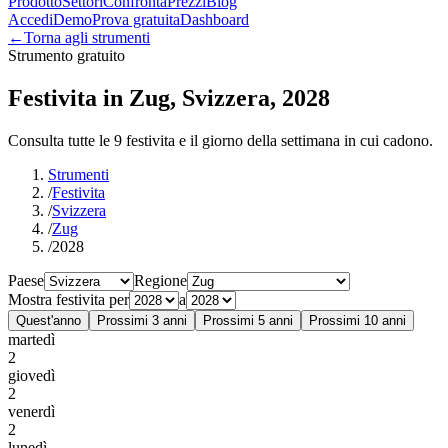
Prodotto
Settori
Confronta
Prezzi
Blog
Accedi
Demo
Prova gratuita
Dashboard
←
Torna agli strumenti
Strumento gratuito
Festivita in Zug, Svizzera, 2028
Consulta tutte le 9 festivita e il giorno della settimana in cui cadono.
Strumenti
/
Festivita
/
Svizzera
/
Zug
/
2028
Paese
Regione
Mostra festivita per
a
Quest'anno
Prossimi 3 anni
Prossimi 5 anni
Prossimi 10 anni
martedì
2
giovedì
2
venerdì
2
lunedì