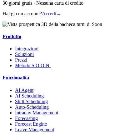
30 giorni gratis · Nessuna carta di credito
Hai gia un account?
Accedi
→
Prodotto
Integrazioni
Soluzioni
Prezzi
Metodo S.O.O.N.
Funzionalita
AI Agent
AI Scheduling
Shift Scheduling
Auto-Scheduling
Intraday Management
Forecasting
Forecast Engine
Leave Management