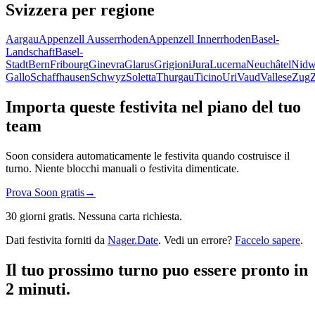
Svizzera per regione
Aargau
Appenzell Ausserrhoden
Appenzell Innerrhoden
Basel-
Landschaft
Basel-
Stadt
Bern
Fribourg
Ginevra
Glarus
Grigioni
Jura
Lucerna
Neuchâtel
Nidw
Gallo
Schaffhausen
Schwyz
Soletta
Thurgau
Ticino
Uri
Vaud
Vallese
Zug
Importa queste festivita nel piano del tuo
team
Soon considera automaticamente le festivita quando costruisce il
turno. Niente blocchi manuali o festivita dimenticate.
Prova Soon gratis
→
30 giorni gratis. Nessuna carta richiesta.
Dati festivita forniti da
Nager.Date
. Vedi un errore?
Faccelo sapere
.
Il tuo prossimo turno puo essere pronto in
2 minuti.