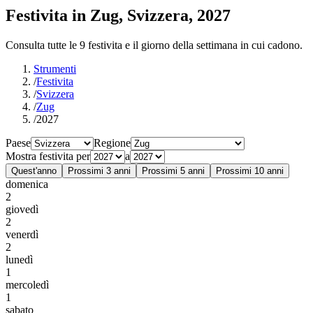
Festivita in Zug, Svizzera, 2027
Consulta tutte le 9 festivita e il giorno della settimana in cui cadono.
Strumenti
/
Festivita
/
Svizzera
/
Zug
/
2027
Paese
Regione
Mostra festivita per
a
Quest'anno
Prossimi 3 anni
Prossimi 5 anni
Prossimi 10 anni
domenica
2
giovedì
2
venerdì
2
lunedì
1
mercoledì
1
sabato