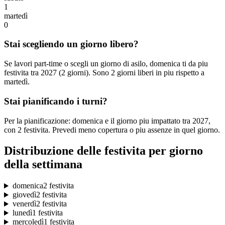
1
martedì
0
Stai scegliendo un giorno libero?
Se lavori part-time o scegli un giorno di asilo, domenica ti da piu
festivita tra 2027 (2 giorni). Sono 2 giorni liberi in piu rispetto a
martedì.
Stai pianificando i turni?
Per la pianificazione: domenica e il giorno piu impattato tra 2027,
con 2 festivita. Prevedi meno copertura o piu assenze in quel giorno.
Distribuzione delle festivita per giorno
della settimana
domenica
2 festivita
giovedì
2 festivita
venerdì
2 festivita
lunedì
1 festivita
mercoledì
1 festivita