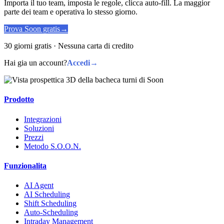
Importa il tuo team, imposta le regole, clicca auto-fill. La maggior
parte dei team e operativa lo stesso giorno.
Prova Soon gratis
→
30 giorni gratis · Nessuna carta di credito
Hai gia un account?
Accedi
→
Prodotto
Integrazioni
Soluzioni
Prezzi
Metodo S.O.O.N.
Funzionalita
AI Agent
AI Scheduling
Shift Scheduling
Auto-Scheduling
Intraday Management