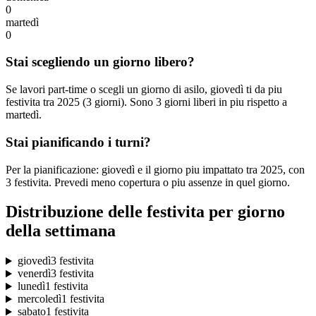
0
martedì
0
Stai scegliendo un giorno libero?
Se lavori part-time o scegli un giorno di asilo, giovedì ti da piu
festivita tra 2025 (3 giorni). Sono 3 giorni liberi in piu rispetto a
martedì.
Stai pianificando i turni?
Per la pianificazione: giovedì e il giorno piu impattato tra 2025, con
3 festivita. Prevedi meno copertura o piu assenze in quel giorno.
Distribuzione delle festivita per giorno
della settimana
giovedì
3 festivita
venerdì
3 festivita
lunedì
1 festivita
mercoledì
1 festivita
sabato
1 festivita