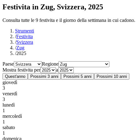
Festivita in Zug, Svizzera, 2025
Consulta tutte le 9 festivita e il giorno della settimana in cui cadono.
Strumenti
/
Festivita
/
Svizzera
/
Zug
/
2025
Paese
Regione
Mostra festivita per
a
Quest'anno
Prossimi 3 anni
Prossimi 5 anni
Prossimi 10 anni
giovedì
3
venerdì
3
lunedì
1
mercoledì
1
sabato
1
domenica