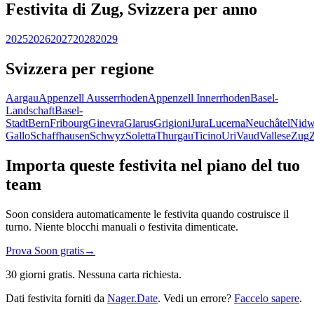
Festivita di Zug, Svizzera per anno
2025
2026
2027
2028
2029
Svizzera per regione
Aargau
Appenzell Ausserrhoden
Appenzell Innerrhoden
Basel-
Landschaft
Basel-
Stadt
Bern
Fribourg
Ginevra
Glarus
Grigioni
Jura
Lucerna
Neuchâtel
Nidw
Gallo
Schaffhausen
Schwyz
Soletta
Thurgau
Ticino
Uri
Vaud
Vallese
Zug
Importa queste festivita nel piano del tuo
team
Soon considera automaticamente le festivita quando costruisce il
turno. Niente blocchi manuali o festivita dimenticate.
Prova Soon gratis
→
30 giorni gratis. Nessuna carta richiesta.
Dati festivita forniti da
Nager.Date
. Vedi un errore?
Faccelo sapere
.