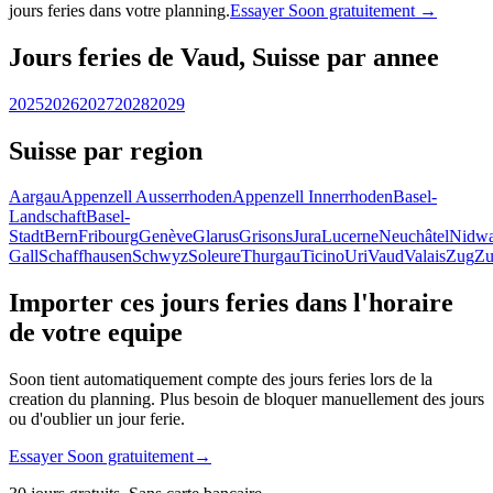
jours feries dans votre planning.
Essayer Soon gratuitement →
Jours feries de Vaud, Suisse par annee
2025
2026
2027
2028
2029
Suisse par region
Aargau
Appenzell Ausserrhoden
Appenzell Innerrhoden
Basel-
Landschaft
Basel-
Stadt
Bern
Fribourg
Genève
Glarus
Grisons
Jura
Lucerne
Neuchâtel
Nidwa
Gall
Schaffhausen
Schwyz
Soleure
Thurgau
Ticino
Uri
Vaud
Valais
Zug
Zu
Importer ces jours feries dans l'horaire
de votre equipe
Soon tient automatiquement compte des jours feries lors de la
creation du planning. Plus besoin de bloquer manuellement des jours
ou d'oublier un jour ferie.
Essayer Soon gratuitement
→