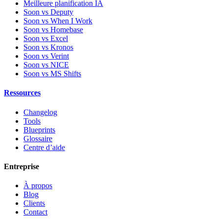
Meilleure planification IA
Soon vs Deputy
Soon vs When I Work
Soon vs Homebase
Soon vs Excel
Soon vs Kronos
Soon vs Verint
Soon vs NICE
Soon vs MS Shifts
Ressources
Changelog
Tools
Blueprints
Glossaire
Centre d’aide
Entreprise
À propos
Blog
Clients
Contact