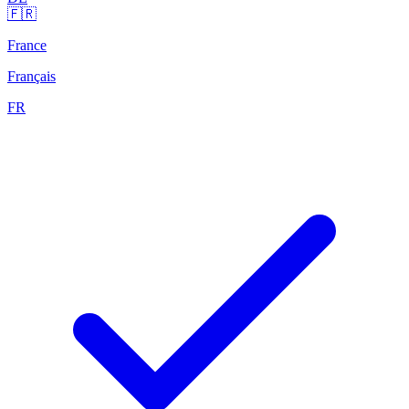
🇫🇷
France
Français
FR