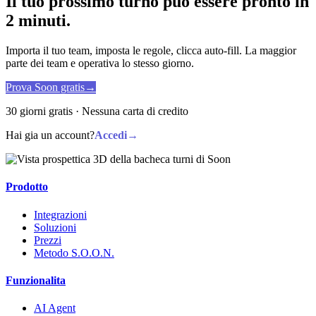
Il tuo prossimo turno puo essere pronto in
2 minuti.
Importa il tuo team, imposta le regole, clicca auto-fill. La maggior
parte dei team e operativa lo stesso giorno.
Prova Soon gratis
→
30 giorni gratis · Nessuna carta di credito
Hai gia un account?
Accedi
→
Prodotto
Integrazioni
Soluzioni
Prezzi
Metodo S.O.O.N.
Funzionalita
AI Agent