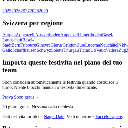
2025
2026
2027
2028
2029
Svizzera per regione
Aargau
Appenzell Ausserrhoden
Appenzell Innerrhoden
Basel-
Landschaft
Basel-
Stadt
Bern
Fribourg
Ginevra
Glarus
Grigioni
Jura
Lucerna
Neuchâtel
Nidw
Gallo
Schaffhausen
Schwyz
Soletta
Thurgau
Ticino
Uri
Vaud
Vallese
Zug
Importa queste festivita nel piano del tuo
team
Soon considera automaticamente le festivita quando costruisce il
turno. Niente blocchi manuali o festivita dimenticate.
Prova Soon gratis
→
30 giorni gratis. Nessuna carta richiesta.
Dati festivita forniti da
Nager.Date
. Vedi un errore?
Faccelo sapere
.