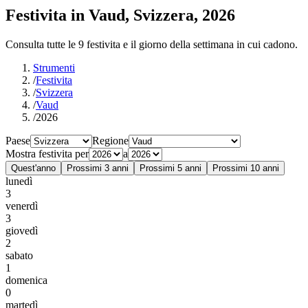
Festivita in Vaud, Svizzera, 2026
Consulta tutte le 9 festivita e il giorno della settimana in cui cadono.
Strumenti
/
Festivita
/
Svizzera
/
Vaud
/
2026
Paese
Regione
Mostra festivita per
a
Quest'anno
Prossimi 3 anni
Prossimi 5 anni
Prossimi 10 anni
lunedì
3
venerdì
3
giovedì
2
sabato
1
domenica
0
martedì