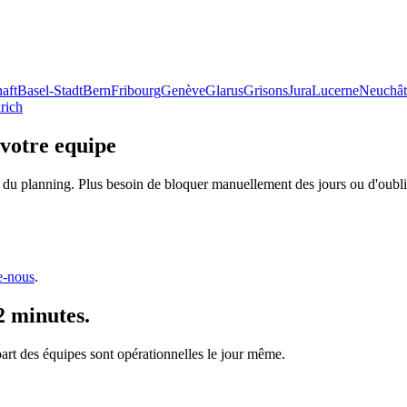
aft
Basel-Stadt
Bern
Fribourg
Genève
Glarus
Grisons
Jura
Lucerne
Neuchât
rich
 votre equipe
 du planning. Plus besoin de bloquer manuellement des jours ou d'oublie
e-nous
.
2 minutes.
upart des équipes sont opérationnelles le jour même.