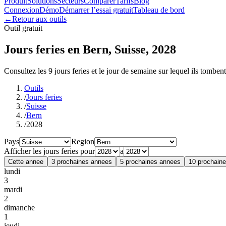
Produit
Solutions
Secteurs
Comparer
Tarifs
Blog
Connexion
Démo
Démarrer l’essai gratuit
Tableau de bord
←
Retour aux outils
Outil gratuit
Jours feries en Bern, Suisse, 2028
Consultez les 9 jours feries et le jour de semaine sur lequel ils tombent
Outils
/
Jours feries
/
Suisse
/
Bern
/
2028
Pays
Region
Afficher les jours feries pour
a
Cette annee
3 prochaines annees
5 prochaines annees
10 prochain
lundi
3
mardi
2
dimanche
1
jeudi