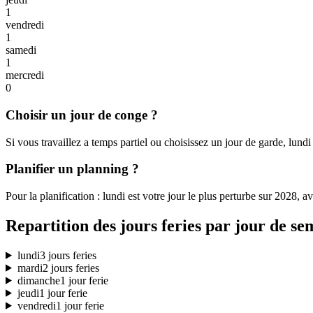
1
vendredi
1
samedi
1
mercredi
0
Choisir un jour de conge ?
Si vous travaillez a temps partiel ou choisissez un jour de garde, lundi
Planifier un planning ?
Pour la planification : lundi est votre jour le plus perturbe sur 2028, 
Repartition des jours feries par jour de se
lundi
3 jours feries
mardi
2 jours feries
dimanche
1 jour ferie
jeudi
1 jour ferie
vendredi
1 jour ferie