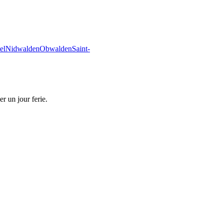
el
Nidwalden
Obwalden
Saint-
r un jour ferie.