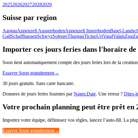
2025
2026
2027
2028
2029
Suisse par region
Aargau
Appenzell Ausserrhoden
Appenzell Innerrhoden
Basel-Landsch
Gall
Schaffhausen
Schwyz
Soleure
Thurgau
Ticino
Uri
Vaud
Valais
Zug
Zu
Importer ces jours feries dans l'horaire de
Soon tient automatiquement compte des jours feries lors de la creation
Essayer Soon gratuitement
→
30 jours gratuits. Sans carte bancaire.
Donnees de jours feries fournies par
Nager.Date
. Une erreur ?
Dites-l
Votre prochain planning peut être prêt en 
Importez votre équipe, définissez vos règles, lancez l’auto-fill. La pl
Essayer Soon gratuitement
→