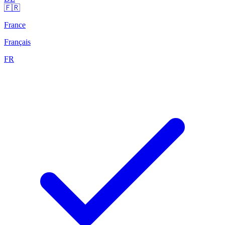
🇫🇷
France
Français
FR