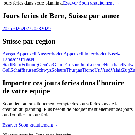
jours feries dans votre planning.
Essayer Soon gratuitement →
Jours feries de Bern, Suisse par annee
2025
2026
2027
2028
2029
Suisse par region
Aargau
Appenzell Ausserrhoden
Appenzell Innerrhoden
Basel-
Landschaft
Basel-
Stadt
Bern
Fribourg
Genève
Glarus
Grisons
Jura
Lucerne
Neuchâtel
Nidwa
Gall
Schaffhausen
Schwyz
Soleure
Thurgau
Ticino
Uri
Vaud
Valais
Zug
Zu
Importer ces jours feries dans l'horaire
de votre equipe
Soon tient automatiquement compte des jours feries lors de la
creation du planning. Plus besoin de bloquer manuellement des jours
ou d'oublier un jour ferie.
Essayer Soon gratuitement
→