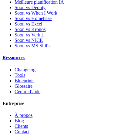
Meilleure planification IA
Soon vs Deputy
Soon vs When I Work
Soon vs Homebase
Soon vs Excel
Soon vs Kronos
Soon vs Verint
Soon vs NICE
Soon vs MS Shifts
Ressources
Changelog
Tools
Blueprints
Glossaire
Centre d’aide
Entreprise
À propos
Blog
Clients
Contact