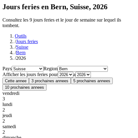
Jours feries en Bern, Suisse, 2026
Consultez les 9 jours feries et le jour de semaine sur lequel ils
tombent.
Outils
/
Jours feries
/
Suisse
/
Bern
/
2026
Pays
Region
Afficher les jours feries pour
a
Cette annee
3 prochaines annees
5 prochaines annees
10 prochaines annees
vendredi
3
lundi
2
jeudi
2
samedi
2
dimanche