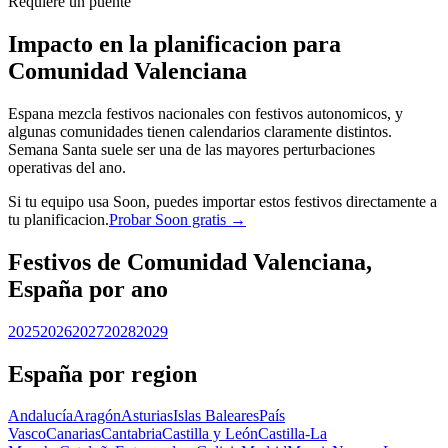
Requiere un puente
Impacto en la planificacion para
Comunidad Valenciana
Espana mezcla festivos nacionales con festivos autonomicos, y
algunas comunidades tienen calendarios claramente distintos.
Semana Santa suele ser una de las mayores perturbaciones
operativas del ano.
Si tu equipo usa Soon, puedes importar estos festivos directamente a
tu planificacion.
Probar Soon gratis →
Festivos de Comunidad Valenciana,
España por ano
2025
2026
2027
2028
2029
España por region
Andalucía
Aragón
Asturias
Islas Baleares
País
Vasco
Canarias
Cantabria
Castilla y León
Castilla-La