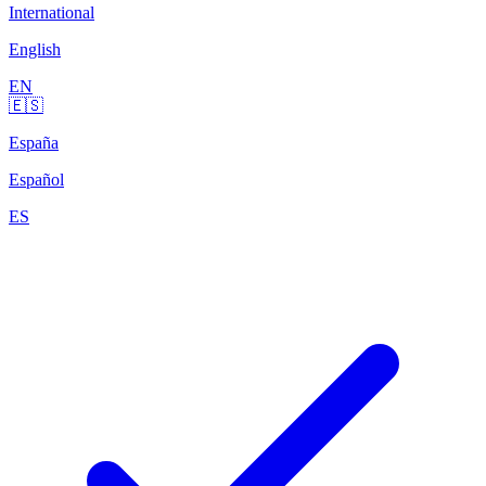
International
English
EN
🇪🇸
España
Español
ES