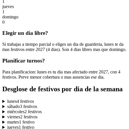
1
jueves
1
domingo
0
Elegir un dia libre?
Si trabajas a tiempo parcial o eliges un dia de guarderia, lunes te da
mas festivos entre 2027 (4 dias). Son 4 dias libres mas que domingo.
Planificar turnos?
Para planificacion: lunes es tu dia mas afectado entre 2027, con 4
festivos. Preve menor cobertura o mas ausencias ese dia.
Desglose de festivos por dia de la semana
lunes
4 festivos
sábado
3 festivos
miércoles
2 festivos
viernes
2 festivos
martes
1 festivo
jueves
1 festivo