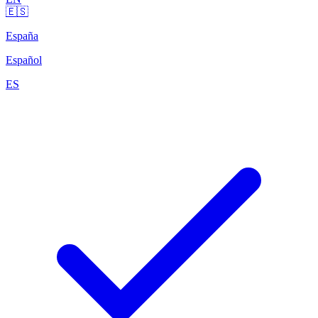
🇪🇸
España
Español
ES