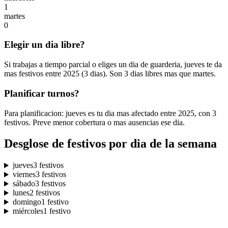
1
martes
0
Elegir un dia libre?
Si trabajas a tiempo parcial o eliges un dia de guarderia, jueves te da
mas festivos entre 2025 (3 dias). Son 3 dias libres mas que martes.
Planificar turnos?
Para planificacion: jueves es tu dia mas afectado entre 2025, con 3
festivos. Preve menor cobertura o mas ausencias ese dia.
Desglose de festivos por dia de la semana
jueves
3 festivos
viernes
3 festivos
sábado
3 festivos
lunes
2 festivos
domingo
1 festivo
miércoles
1 festivo