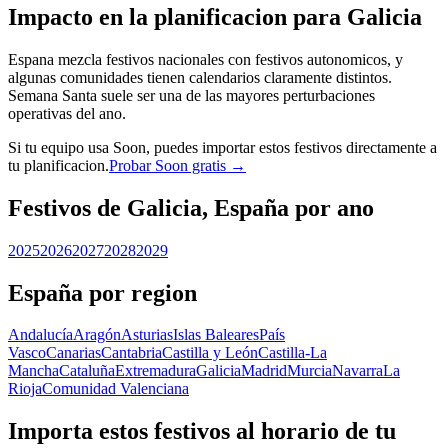
Impacto en la planificacion para Galicia
Espana mezcla festivos nacionales con festivos autonomicos, y
algunas comunidades tienen calendarios claramente distintos.
Semana Santa suele ser una de las mayores perturbaciones
operativas del ano.
Si tu equipo usa Soon, puedes importar estos festivos directamente a
tu planificacion.
Probar Soon gratis →
Festivos de Galicia, España por ano
2025
2026
2027
2028
2029
España por region
Andalucía
Aragón
Asturias
Islas Baleares
País
Vasco
Canarias
Cantabria
Castilla y León
Castilla-La
Mancha
Cataluña
Extremadura
Galicia
Madrid
Murcia
Navarra
La
Rioja
Comunidad Valenciana
Importa estos festivos al horario de tu