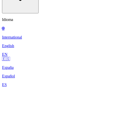
Idioma
🌐
International
English
EN
🇪🇸
España
Español
ES