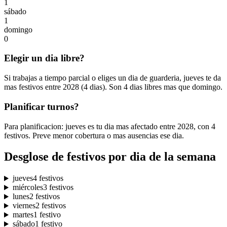
1
sábado
1
domingo
0
Elegir un dia libre?
Si trabajas a tiempo parcial o eliges un dia de guarderia, jueves te da
mas festivos entre 2028 (4 dias). Son 4 dias libres mas que domingo.
Planificar turnos?
Para planificacion: jueves es tu dia mas afectado entre 2028, con 4
festivos. Preve menor cobertura o mas ausencias ese dia.
Desglose de festivos por dia de la semana
jueves
4 festivos
miércoles
3 festivos
lunes
2 festivos
viernes
2 festivos
martes
1 festivo
sábado
1 festivo