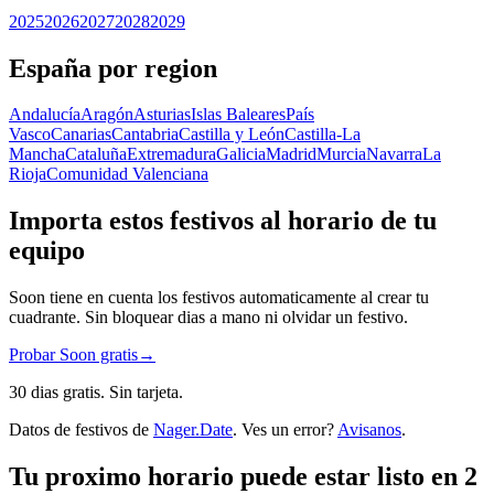
2025
2026
2027
2028
2029
España por region
Andalucía
Aragón
Asturias
Islas Baleares
País
Vasco
Canarias
Cantabria
Castilla y León
Castilla-La
Mancha
Cataluña
Extremadura
Galicia
Madrid
Murcia
Navarra
La
Rioja
Comunidad Valenciana
Importa estos festivos al horario de tu
equipo
Soon tiene en cuenta los festivos automaticamente al crear tu
cuadrante. Sin bloquear dias a mano ni olvidar un festivo.
Probar Soon gratis
→
30 dias gratis. Sin tarjeta.
Datos de festivos de
Nager.Date
. Ves un error?
Avisanos
.
Tu proximo horario puede estar listo en 2