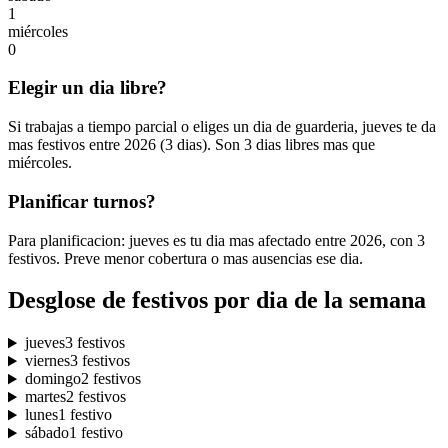
1
miércoles
0
Elegir un dia libre?
Si trabajas a tiempo parcial o eliges un dia de guarderia, jueves te da
mas festivos entre 2026 (3 dias). Son 3 dias libres mas que
miércoles.
Planificar turnos?
Para planificacion: jueves es tu dia mas afectado entre 2026, con 3
festivos. Preve menor cobertura o mas ausencias ese dia.
Desglose de festivos por dia de la semana
jueves
3 festivos
viernes
3 festivos
domingo
2 festivos
martes
2 festivos
lunes
1 festivo
sábado
1 festivo