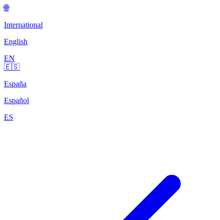
🌐
International
English
EN
🇪🇸
España
Español
ES