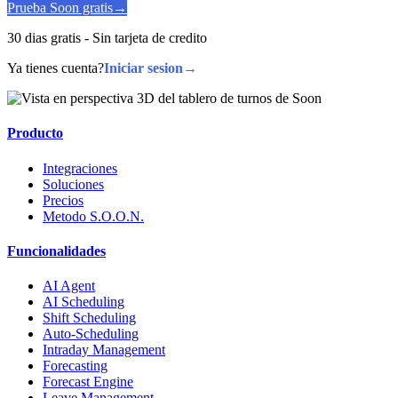
Prueba Soon gratis
→
30 dias gratis - Sin tarjeta de credito
Ya tienes cuenta?
Iniciar sesion
→
Producto
Integraciones
Soluciones
Precios
Metodo S.O.O.N.
Funcionalidades
AI Agent
AI Scheduling
Shift Scheduling
Auto-Scheduling
Intraday Management
Forecasting
Forecast Engine
Leave Management