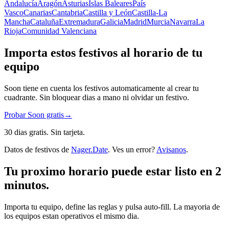
Andalucía
Aragón
Asturias
Islas Baleares
País
Vasco
Canarias
Cantabria
Castilla y León
Castilla-La
Mancha
Cataluña
Extremadura
Galicia
Madrid
Murcia
Navarra
La
Rioja
Comunidad Valenciana
Importa estos festivos al horario de tu
equipo
Soon tiene en cuenta los festivos automaticamente al crear tu
cuadrante. Sin bloquear dias a mano ni olvidar un festivo.
Probar Soon gratis
→
30 dias gratis. Sin tarjeta.
Datos de festivos de
Nager.Date
. Ves un error?
Avisanos
.
Tu proximo horario puede estar listo en 2
minutos.
Importa tu equipo, define las reglas y pulsa auto-fill. La mayoria de
los equipos estan operativos el mismo dia.