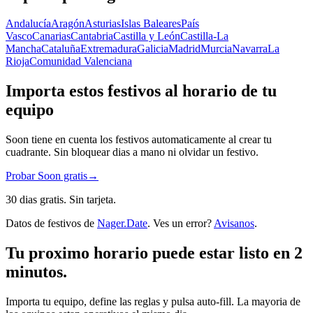
Andalucía
Aragón
Asturias
Islas Baleares
País
Vasco
Canarias
Cantabria
Castilla y León
Castilla-La
Mancha
Cataluña
Extremadura
Galicia
Madrid
Murcia
Navarra
La
Rioja
Comunidad Valenciana
Importa estos festivos al horario de tu
equipo
Soon tiene en cuenta los festivos automaticamente al crear tu
cuadrante. Sin bloquear dias a mano ni olvidar un festivo.
Probar Soon gratis
→
30 dias gratis. Sin tarjeta.
Datos de festivos de
Nager.Date
. Ves un error?
Avisanos
.
Tu proximo horario puede estar listo en 2
minutos.
Importa tu equipo, define las reglas y pulsa auto-fill. La mayoria de