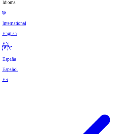
Idioma
🌐
International
English
EN
🇪🇸
España
Español
ES