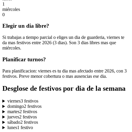
1
miércoles
0
Elegir un dia libre?
Si trabajas a tiempo parcial o eliges un dia de guarderia, viernes te
da mas festivos entre 2026 (3 dias). Son 3 dias libres mas que
miércoles.
Planificar turnos?
Para planificacion: viernes es tu dia mas afectado entre 2026, con 3
festivos. Preve menor cobertura o mas ausencias ese dia.
Desglose de festivos por dia de la semana
viernes
3 festivos
domingo
2 festivos
martes
2 festivos
jueves
2 festivos
sábado
2 festivos
lunes
1 festivo