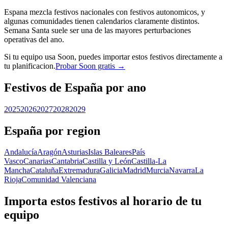
Espana mezcla festivos nacionales con festivos autonomicos, y
algunas comunidades tienen calendarios claramente distintos.
Semana Santa suele ser una de las mayores perturbaciones
operativas del ano.
Si tu equipo usa Soon, puedes importar estos festivos directamente a
tu planificacion.
Probar Soon gratis →
Festivos de España por ano
2025
2026
2027
2028
2029
España por region
Andalucía
Aragón
Asturias
Islas Baleares
País
Vasco
Canarias
Cantabria
Castilla y León
Castilla-La
Mancha
Cataluña
Extremadura
Galicia
Madrid
Murcia
Navarra
La
Rioja
Comunidad Valenciana
Importa estos festivos al horario de tu
equipo