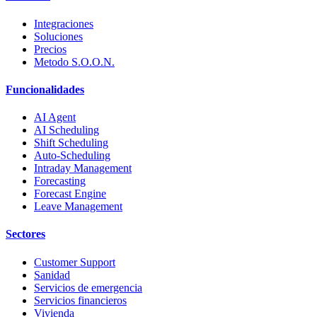
Integraciones
Soluciones
Precios
Metodo S.O.O.N.
Funcionalidades
AI Agent
AI Scheduling
Shift Scheduling
Auto-Scheduling
Intraday Management
Forecasting
Forecast Engine
Leave Management
Sectores
Customer Support
Sanidad
Servicios de emergencia
Servicios financieros
Vivienda