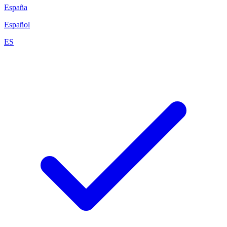
España
Español
ES