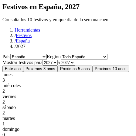
Festivos en España, 2027
Consulta los 10 festivos y en que dia de la semana caen.
Herramientas
/
Festivos
/
España
/
2027
Pais
Region
Mostrar festivos para
a
Este ano
Proximos 3 anos
Proximos 5 anos
Proximos 10 anos
lunes
3
miércoles
2
viernes
2
sábado
2
martes
1
domingo
0