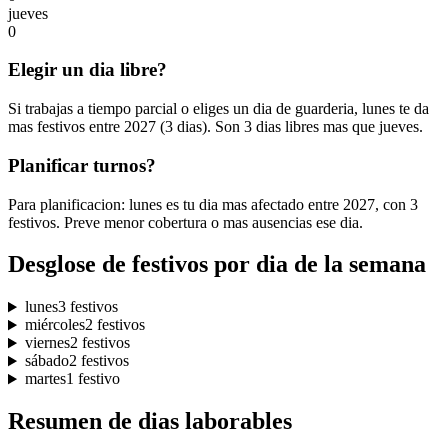
jueves
0
Elegir un dia libre?
Si trabajas a tiempo parcial o eliges un dia de guarderia, lunes te da
mas festivos entre 2027 (3 dias). Son 3 dias libres mas que jueves.
Planificar turnos?
Para planificacion: lunes es tu dia mas afectado entre 2027, con 3
festivos. Preve menor cobertura o mas ausencias ese dia.
Desglose de festivos por dia de la semana
lunes
3 festivos
miércoles
2 festivos
viernes
2 festivos
sábado
2 festivos
martes
1 festivo
Resumen de dias laborables