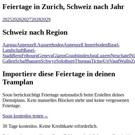
Feiertage in Zurich, Schweiz nach Jahr
2025
2026
2027
2028
2029
Schweiz nach Region
Aargau
Appenzell Ausserrhoden
Appenzell Innerrhoden
Basel-
Landschaft
Basel-
Stadt
Bern
Fribourg
Geneva
Glarus
Graubünden
Jura
Luzern
Neuchatel
Ni
Gallen
Schaffhausen
Schwyz
Solothurn
Thurgau
Ticino
Uri
Vaud
Wallis
Z
Importiere diese Feiertage in deinen
Teamplan
Soon berücksichtigt Feiertage automatisch beim Erstellen deines
Dienstplans. Kein manuelles Blocken mehr und keine vergessenen
Feiertage.
Soon kostenlos testen
→
30 Tage kostenlos. Keine Kreditkarte erforderlich.