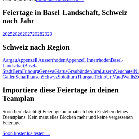
Feiertage in Basel-Landschaft, Schweiz
nach Jahr
2025
2026
2027
2028
2029
Schweiz nach Region
Aargau
Appenzell Ausserrhoden
Appenzell Innerrhoden
Basel-
Landschaft
Basel-
Stadt
Bern
Fribourg
Geneva
Glarus
Graubünden
Jura
Luzern
Neuchatel
Ni
Gallen
Schaffhausen
Schwyz
Solothurn
Thurgau
Ticino
Uri
Vaud
Wallis
Z
Importiere diese Feiertage in deinen
Teamplan
Soon berücksichtigt Feiertage automatisch beim Erstellen deines
Dienstplans. Kein manuelles Blocken mehr und keine vergessenen
Feiertage.
Soon kostenlos testen
→