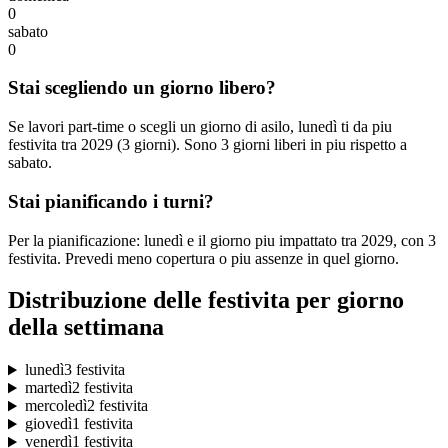
0
sabato
0
Stai scegliendo un giorno libero?
Se lavori part-time o scegli un giorno di asilo, lunedì ti da piu
festivita tra 2029 (3 giorni). Sono 3 giorni liberi in piu rispetto a
sabato.
Stai pianificando i turni?
Per la pianificazione: lunedì e il giorno piu impattato tra 2029, con 3
festivita. Prevedi meno copertura o piu assenze in quel giorno.
Distribuzione delle festivita per giorno
della settimana
lunedì
3 festivita
martedì
2 festivita
mercoledì
2 festivita
giovedì
1 festivita
venerdì
1 festivita