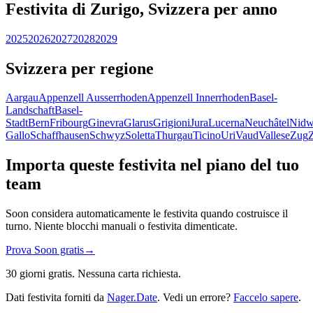
Festivita di Zurigo, Svizzera per anno
2025
2026
2027
2028
2029
Svizzera per regione
Aargau
Appenzell Ausserrhoden
Appenzell Innerrhoden
Basel-
Landschaft
Basel-
Stadt
Bern
Fribourg
Ginevra
Glarus
Grigioni
Jura
Lucerna
Neuchâtel
Nidw
Gallo
Schaffhausen
Schwyz
Soletta
Thurgau
Ticino
Uri
Vaud
Vallese
Zug
Importa queste festivita nel piano del tuo
team
Soon considera automaticamente le festivita quando costruisce il
turno. Niente blocchi manuali o festivita dimenticate.
Prova Soon gratis
→
30 giorni gratis. Nessuna carta richiesta.
Dati festivita forniti da
Nager.Date
. Vedi un errore?
Faccelo sapere
.