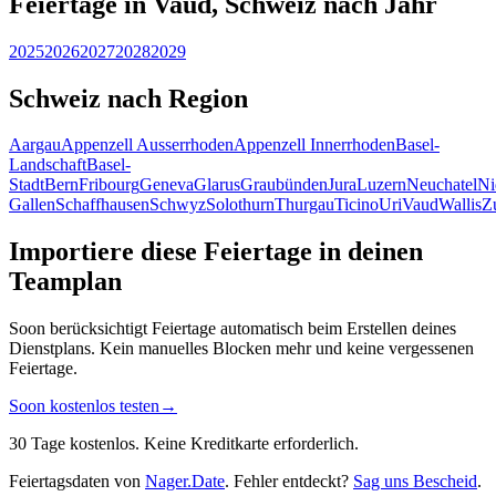
Feiertage in Vaud, Schweiz nach Jahr
2025
2026
2027
2028
2029
Schweiz nach Region
Aargau
Appenzell Ausserrhoden
Appenzell Innerrhoden
Basel-
Landschaft
Basel-
Stadt
Bern
Fribourg
Geneva
Glarus
Graubünden
Jura
Luzern
Neuchatel
Ni
Gallen
Schaffhausen
Schwyz
Solothurn
Thurgau
Ticino
Uri
Vaud
Wallis
Z
Importiere diese Feiertage in deinen
Teamplan
Soon berücksichtigt Feiertage automatisch beim Erstellen deines
Dienstplans. Kein manuelles Blocken mehr und keine vergessenen
Feiertage.
Soon kostenlos testen
→
30 Tage kostenlos. Keine Kreditkarte erforderlich.
Feiertagsdaten von
Nager.Date
. Fehler entdeckt?
Sag uns Bescheid
.