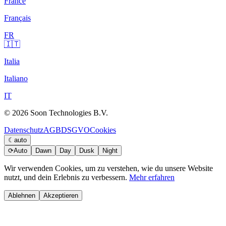
France
Français
FR
🇮🇹
Italia
Italiano
IT
© 2026 Soon Technologies B.V.
Datenschutz
AGB
DSGVO
Cookies
☾
auto
⟳
Auto
Dawn
Day
Dusk
Night
Wir verwenden Cookies, um zu verstehen, wie du unsere Website
nutzt, und dein Erlebnis zu verbessern.
Mehr erfahren
Ablehnen
Akzeptieren