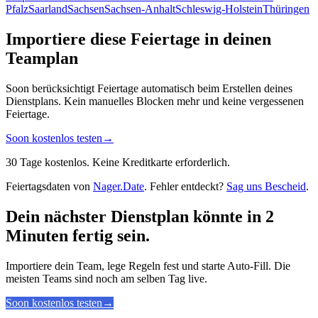
Pfalz
Saarland
Sachsen
Sachsen-Anhalt
Schleswig-Holstein
Thüringen
Importiere diese Feiertage in deinen
Teamplan
Soon berücksichtigt Feiertage automatisch beim Erstellen deines
Dienstplans. Kein manuelles Blocken mehr und keine vergessenen
Feiertage.
Soon kostenlos testen
→
30 Tage kostenlos. Keine Kreditkarte erforderlich.
Feiertagsdaten von
Nager.Date
. Fehler entdeckt?
Sag uns Bescheid
.
Dein nächster Dienstplan könnte in 2
Minuten fertig sein.
Importiere dein Team, lege Regeln fest und starte Auto-Fill. Die
meisten Teams sind noch am selben Tag live.
Soon kostenlos testen
→