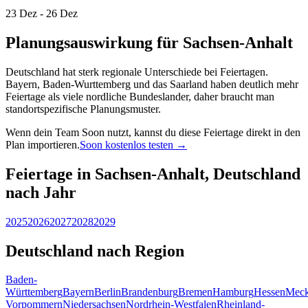
23 Dez - 26 Dez
Planungsauswirkung für Sachsen-Anhalt
Deutschland hat sterk regionale Unterschiede bei Feiertagen.
Bayern, Baden-Wurttemberg und das Saarland haben deutlich mehr
Feiertage als viele nordliche Bundeslander, daher braucht man
standortspezifische Planungsmuster.
Wenn dein Team Soon nutzt, kannst du diese Feiertage direkt in den
Plan importieren.
Soon kostenlos testen →
Feiertage in Sachsen-Anhalt, Deutschland
nach Jahr
2025
2026
2027
2028
2029
Deutschland nach Region
Baden-
Württemberg
Bayern
Berlin
Brandenburg
Bremen
Hamburg
Hessen
Meck
Vorpommern
Niedersachsen
Nordrhein-Westfalen
Rheinland-