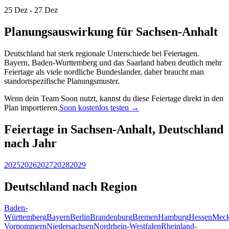
25 Dez - 27 Dez
Planungsauswirkung für Sachsen-Anhalt
Deutschland hat sterk regionale Unterschiede bei Feiertagen.
Bayern, Baden-Wurttemberg und das Saarland haben deutlich mehr
Feiertage als viele nordliche Bundeslander, daher braucht man
standortspezifische Planungsmuster.
Wenn dein Team Soon nutzt, kannst du diese Feiertage direkt in den
Plan importieren.
Soon kostenlos testen →
Feiertage in Sachsen-Anhalt, Deutschland
nach Jahr
2025
2026
2027
2028
2029
Deutschland nach Region
Baden-
Württemberg
Bayern
Berlin
Brandenburg
Bremen
Hamburg
Hessen
Meck
Vorpommern
Niedersachsen
Nordrhein-Westfalen
Rheinland-