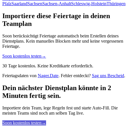
Pfalz
Saarland
Sachsen
Sachsen-Anhalt
Schleswig-Holstein
Thüringen
Importiere diese Feiertage in deinen
Teamplan
Soon berücksichtigt Feiertage automatisch beim Erstellen deines
Dienstplans. Kein manuelles Blocken mehr und keine vergessenen
Feiertage.
Soon kostenlos testen
→
30 Tage kostenlos. Keine Kreditkarte erforderlich.
Feiertagsdaten von
Nager.Date
. Fehler entdeckt?
Sag uns Bescheid
.
Dein nächster Dienstplan könnte in 2
Minuten fertig sein.
Importiere dein Team, lege Regeln fest und starte Auto-Fill. Die
meisten Teams sind noch am selben Tag live.
Soon kostenlos testen
→