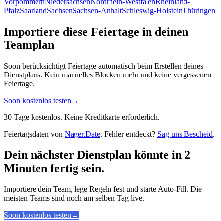
Vorpommern
Niedersachsen
Nordrhein-Westfalen
Rheinland-
Pfalz
Saarland
Sachsen
Sachsen-Anhalt
Schleswig-Holstein
Thüringen
Importiere diese Feiertage in deinen
Teamplan
Soon berücksichtigt Feiertage automatisch beim Erstellen deines
Dienstplans. Kein manuelles Blocken mehr und keine vergessenen
Feiertage.
Soon kostenlos testen
→
30 Tage kostenlos. Keine Kreditkarte erforderlich.
Feiertagsdaten von
Nager.Date
. Fehler entdeckt?
Sag uns Bescheid
.
Dein nächster Dienstplan könnte in 2
Minuten fertig sein.
Importiere dein Team, lege Regeln fest und starte Auto-Fill. Die
meisten Teams sind noch am selben Tag live.
Soon kostenlos testen
→