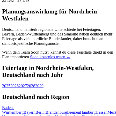
25 Dez - 27 Dez
Planungsauswirkung für Nordrhein-
Westfalen
Deutschland hat sterk regionale Unterschiede bei Feiertagen.
Bayern, Baden-Wurttemberg und das Saarland haben deutlich mehr
Feiertage als viele nordliche Bundeslander, daher braucht man
standortspezifische Planungsmuster.
Wenn dein Team Soon nutzt, kannst du diese Feiertage direkt in den
Plan importieren.
Soon kostenlos testen →
Feiertage in Nordrhein-Westfalen,
Deutschland nach Jahr
2025
2026
2027
2028
2029
Deutschland nach Region
Baden-
Württemberg
Bayern
Berlin
Brandenburg
Bremen
Hamburg
Hessen
Meck