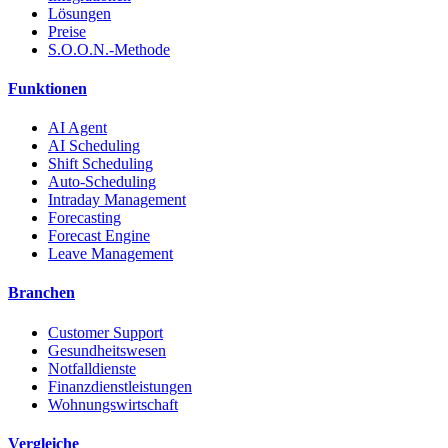
Lösungen
Preise
S.O.O.N.-Methode
Funktionen
AI Agent
AI Scheduling
Shift Scheduling
Auto-Scheduling
Intraday Management
Forecasting
Forecast Engine
Leave Management
Branchen
Customer Support
Gesundheitswesen
Notfalldienste
Finanzdienstleistungen
Wohnungswirtschaft
Vergleiche