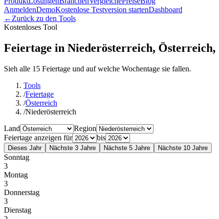
Produkt
Lösungen
Branchen
Vergleiche
Preise
Blog
Anmelden
Demo
Kostenlose Testversion starten
Dashboard
←
Zurück zu den Tools
Kostenloses Tool
Feiertage in Niederösterreich, Österreich,
Sieh alle 15 Feiertage und auf welche Wochentage sie fallen.
Tools
/
Feiertage
/
Österreich
/
Niederösterreich
Land
Region
Feiertage anzeigen für
bis
Dieses Jahr
Nächste 3 Jahre
Nächste 5 Jahre
Nächste 10 Jahre
Sonntag
3
Montag
3
Donnerstag
3
Dienstag
2