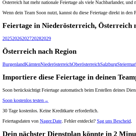
Osterreich hat mehr nationale Feiertage als viele Nachbarlander, und m
Wenn dein Team Soon nutzt, kannst du diese Feiertage direkt in den P
Feiertage in Niederösterreich, Österreich
2025
2026
2027
2028
2029
Österreich nach Region
Burgenland
Kärnten
Niederösterreich
Oberösterreich
Salzburg
Steiermar
Importiere diese Feiertage in deinen Team
Soon berücksichtigt Feiertage automatisch beim Erstellen deines Die
Soon kostenlos testen
→
30 Tage kostenlos. Keine Kreditkarte erforderlich.
Feiertagsdaten von
Nager.Date
. Fehler entdeckt?
Sag uns Bescheid
.
Dein nächster Dienstplan könnte in 2 Minut