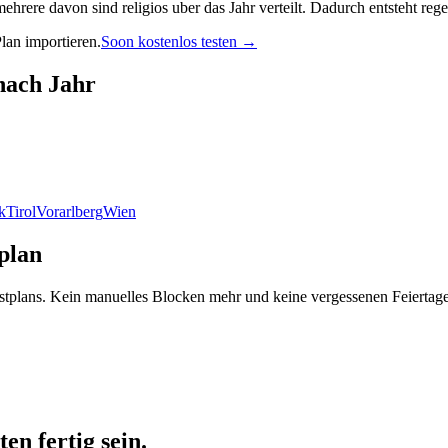
ehrere davon sind religios uber das Jahr verteilt. Dadurch entsteht reg
lan importieren.
Soon kostenlos testen →
 nach Jahr
k
Tirol
Vorarlberg
Wien
plan
nstplans. Kein manuelles Blocken mehr und keine vergessenen Feiertage
en fertig sein.