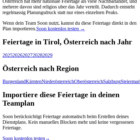
Osterreich hat mehr nationale Feiertage als viele Nachbarlander, und
mehrere davon sind religios uber das Jahr verteilt. Dadurch entsteht
regelmassig Planungsdruck statt nur eines einzelnen Peaks.
Wenn dein Team Soon nutzt, kannst du diese Feiertage direkt in den
Plan importieren.
Soon kostenlos testen →
Feiertage in Tirol, Österreich nach Jahr
2025
2026
2027
2028
2029
Österreich nach Region
Burgenland
Kärnten
Niederösterreich
Oberösterreich
Salzburg
Steiermar
Importiere diese Feiertage in deinen
Teamplan
Soon berücksichtigt Feiertage automatisch beim Erstellen deines
Dienstplans. Kein manuelles Blocken mehr und keine vergessenen
Feiertage.
Soon kostenlos testen
→