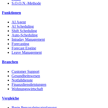
S.O.O.N.-Methode
Funktionen
AI Agent
AI Scheduling
Shift Scheduling
Auto-Scheduling
Intraday Management
Forecasting
Forecast Engine
Leave Management
Branchen
Customer Support
Gesundheitswesen
Notfalldienste
Finanzdienstleistungen
Wohnungswirtschaft
Vergleiche
Beste Personaleinsatzplanung