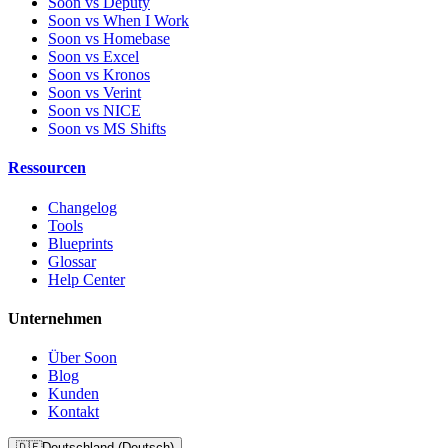
Soon vs Deputy
Soon vs When I Work
Soon vs Homebase
Soon vs Excel
Soon vs Kronos
Soon vs Verint
Soon vs NICE
Soon vs MS Shifts
Ressourcen
Changelog
Tools
Blueprints
Glossar
Help Center
Unternehmen
Über Soon
Blog
Kunden
Kontakt
🇩🇪
Deutschland (Deutsch)