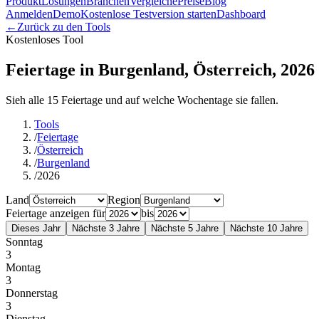
Produkt
Lösungen
Branchen
Vergleiche
Preise
Blog
Anmelden
Demo
Kostenlose Testversion starten
Dashboard
←
Zurück zu den Tools
Kostenloses Tool
Feiertage in Burgenland, Österreich, 2026
Sieh alle 15 Feiertage und auf welche Wochentage sie fallen.
Tools
/
Feiertage
/
Österreich
/
Burgenland
/
2026
Land
Region
Feiertage anzeigen für
bis
Dieses Jahr
Nächste 3 Jahre
Nächste 5 Jahre
Nächste 10 Jahre
Sonntag
3
Montag
3
Donnerstag
3
Dienstag