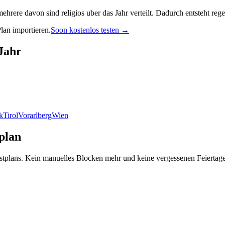
ehrere davon sind religios uber das Jahr verteilt. Dadurch entsteht reg
lan importieren.
Soon kostenlos testen →
 Jahr
k
Tirol
Vorarlberg
Wien
plan
nstplans. Kein manuelles Blocken mehr und keine vergessenen Feiertage