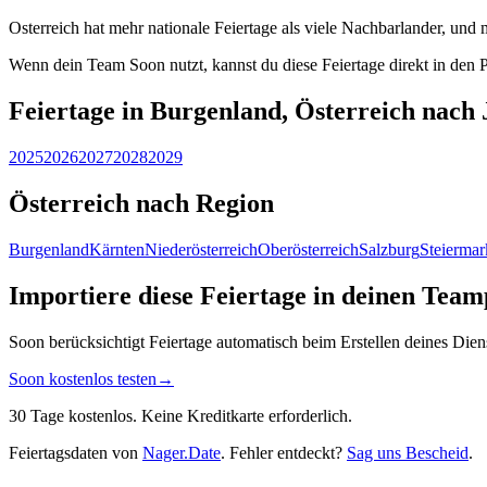
Osterreich hat mehr nationale Feiertage als viele Nachbarlander, und m
Wenn dein Team Soon nutzt, kannst du diese Feiertage direkt in den P
Feiertage in Burgenland, Österreich nach
2025
2026
2027
2028
2029
Österreich nach Region
Burgenland
Kärnten
Niederösterreich
Oberösterreich
Salzburg
Steiermar
Importiere diese Feiertage in deinen Team
Soon berücksichtigt Feiertage automatisch beim Erstellen deines Die
Soon kostenlos testen
→
30 Tage kostenlos. Keine Kreditkarte erforderlich.
Feiertagsdaten von
Nager.Date
. Fehler entdeckt?
Sag uns Bescheid
.