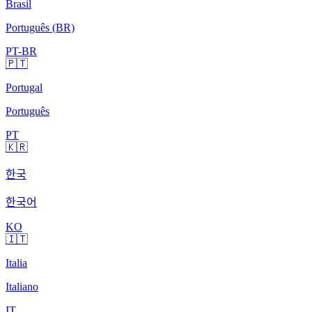
Brasil
Português (BR)
PT-BR
🇵🇹
Portugal
Português
PT
🇰🇷
한국
한국어
KO
🇮🇹
Italia
Italiano
IT