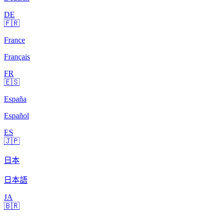
DE
🇫🇷
France
Français
FR
🇪🇸
España
Español
ES
🇯🇵
日本
日本語
JA
🇧🇷