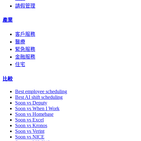
請假管理
產業
客戶服務
醫療
緊急服務
金融服務
住宅
比較
Best employee scheduling
Best AI shift scheduling
Soon vs Deputy
Soon vs When I Work
Soon vs Homebase
Soon vs Excel
Soon vs Kronos
Soon vs Verint
Soon vs NICE