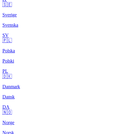
🇸🇪
Sverige
Svenska
SV
🇵🇱
Polska
Polski
PL
🇩🇰
Danmark
Dansk
DA
🇳🇴
Norge
Norsk