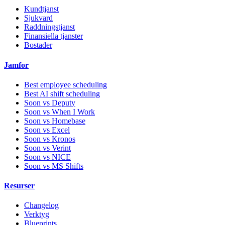
Kundtjanst
Sjukvard
Raddningstjanst
Finansiella tjanster
Bostader
Jamfor
Best employee scheduling
Best AI shift scheduling
Soon vs Deputy
Soon vs When I Work
Soon vs Homebase
Soon vs Excel
Soon vs Kronos
Soon vs Verint
Soon vs NICE
Soon vs MS Shifts
Resurser
Changelog
Verktyg
Blueprints