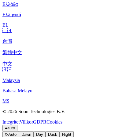
Ελλάδα
Ελληνικά
EL
🇹🇼
台灣
繁體中文
中文
🇲🇾
Malaysia
Bahasa Melayu
MS
© 2026 Soon Technologies B.V.
Integritet
Villkor
GDPR
Cookies
●
auto
⟳
Auto
Dawn
Day
Dusk
Night