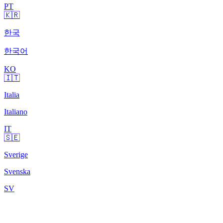
PT
🇰🇷
한국
한국어
KO
🇮🇹
Italia
Italiano
IT
🇸🇪
Sverige
Svenska
SV