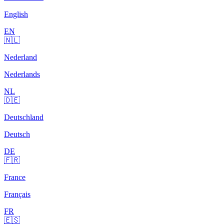
English
EN
🇳🇱
Nederland
Nederlands
NL
🇩🇪
Deutschland
Deutsch
DE
🇫🇷
France
Français
FR
🇪🇸