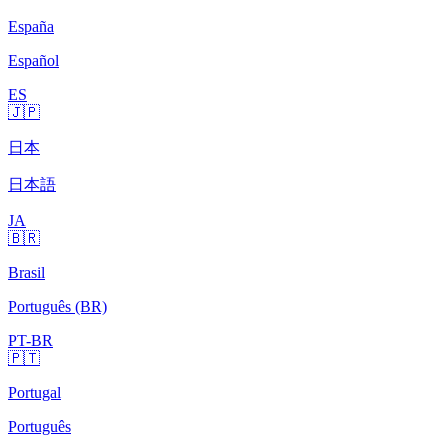
España
Español
ES
🇯🇵
日本
日本語
JA
🇧🇷
Brasil
Português (BR)
PT-BR
🇵🇹
Portugal
Português