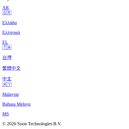
AR
🇬🇷
Ελλάδα
Ελληνικά
EL
🇹🇼
台灣
繁體中文
中文
🇲🇾
Malaysia
Bahasa Melayu
MS
© 2026 Soon Technologies B.V.