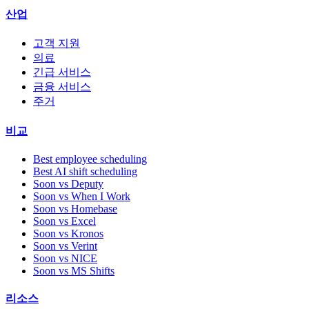
산업
고객 지원
의료
긴급 서비스
금융 서비스
주거
비교
Best employee scheduling
Best AI shift scheduling
Soon vs Deputy
Soon vs When I Work
Soon vs Homebase
Soon vs Excel
Soon vs Kronos
Soon vs Verint
Soon vs NICE
Soon vs MS Shifts
리소스