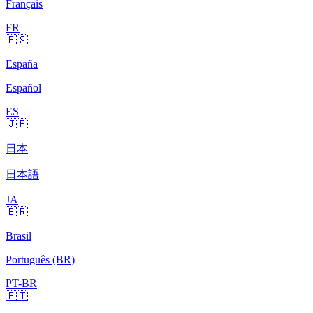
Français
FR
🇪🇸
España
Español
ES
🇯🇵
日本
日本語
JA
🇧🇷
Brasil
Português (BR)
PT-BR
🇵🇹