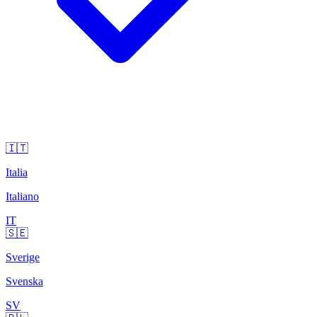
🇮🇹
Italia
Italiano
IT
🇸🇪
Sverige
Svenska
SV