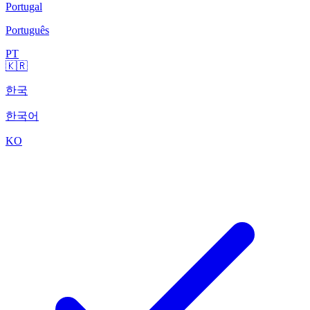
Portugal
Português
PT
🇰🇷
한국
한국어
KO