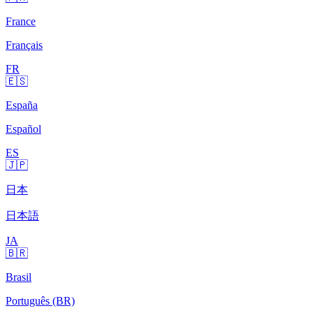
France
Français
FR
🇪🇸
España
Español
ES
🇯🇵
日本
日本語
JA
🇧🇷
Brasil
Português (BR)