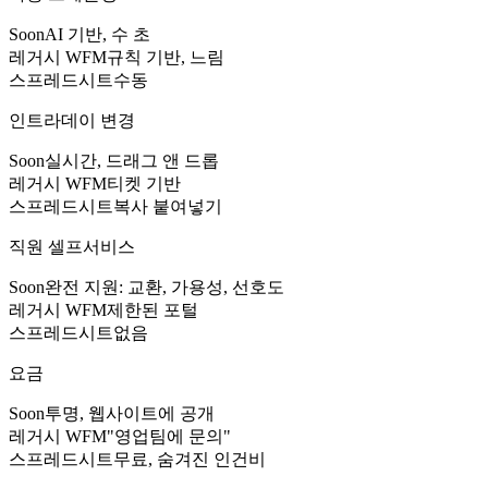
Soon
AI 기반, 수 초
레거시 WFM
규칙 기반, 느림
스프레드시트
수동
인트라데이 변경
Soon
실시간, 드래그 앤 드롭
레거시 WFM
티켓 기반
스프레드시트
복사 붙여넣기
직원 셀프서비스
Soon
완전 지원: 교환, 가용성, 선호도
레거시 WFM
제한된 포털
스프레드시트
없음
요금
Soon
투명, 웹사이트에 공개
레거시 WFM
"영업팀에 문의"
스프레드시트
무료, 숨겨진 인건비