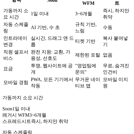
Soon
WFM
트
가동까지 소
즉시, 하지만
1일 이내
3~6개월
요 시간
취약
자동 스케줄
규칙 기반,
AI 기반, 수 초
수동
링
느림
인트라데이
실시간, 드래그 앤 드
복사 붙여넣
티켓 기반
변경
롭
기
직원 셀프서
완전 지원: 교환, 가
제한된 포털
없음
비스
용성, 선호도
투명, 웹사이트에 공
"영업팀에
무료, 숨겨진
요금
개
문의"
인건비
PWA, 모든 기기에서
무거운 네이
모바일 미지
모바일 경험
작동
티브 앱
원
가동까지 소요 시간
Soon
1일 이내
레거시 WFM
3~6개월
스프레드시트
즉시, 하지만 취약
자동 스케줄링