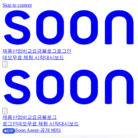
Skip to content
제품
산업
비교
요금
블로그
로그인
데모
무료 체험 시작
대시보드
제품
산업
비교
요금
블로그
로그인
데모
무료 체험 시작
대시보드
Soon Agent
·
공개 베타
신규