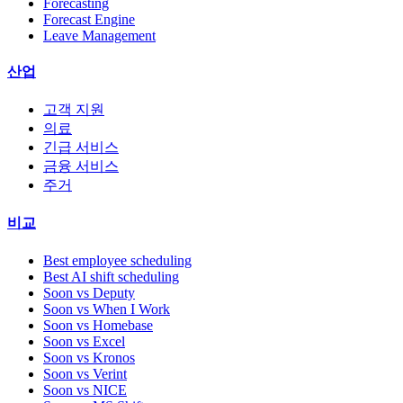
Forecasting
Forecast Engine
Leave Management
산업
고객 지원
의료
긴급 서비스
금융 서비스
주거
비교
Best employee scheduling
Best AI shift scheduling
Soon vs Deputy
Soon vs When I Work
Soon vs Homebase
Soon vs Excel
Soon vs Kronos
Soon vs Verint
Soon vs NICE